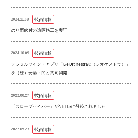
技術情報
2024.11.08
協力会社の皆様へ
個人情報等保護ポリシー
のり面吹付の遠隔施工を実証
このサイトの使い方
サイトマップ
技術情報
2024.10.09
デジタルツイン・アプリ「GeOrchestra®（ジオケストラ）」
を（株）安藤・間と共同開発
技術情報
2022.06.27
『スロープセイバー』がNETISに登録されました
技術情報
2022.05.23