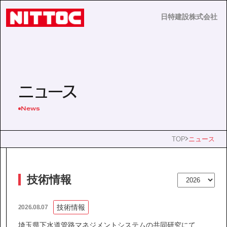
日特建設株式会社
日特建設株式会社
JP
EN
ニュース
News
事業内容
TOP
ニュース
技術情報
技術情報
企業情報
技術情報
2026.08.07
埼玉県下水道管路マネジメントシステムの共同研究にて、