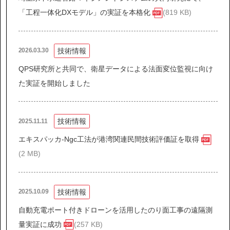
IR情報
「工程一体化DXモデル」の実証を本格化
(819 KB)
サステナビリティ
技術情報
2026.03.30
ニュース
QPS研究所と共同で、衛星データによる法面変位監視に向け
た実証を開始しました
お問い合わせ
技術情報
2025.11.11
採用情報
エキスパッカ-Ngc工法が港湾関連民間技術評価証を取得
(2 MB)
技術情報
2025.10.09
営業カタログダウンロード
自動充電ポート付きドローンを活用したのり面工事の遠隔測
量実証に成功
(257 KB)