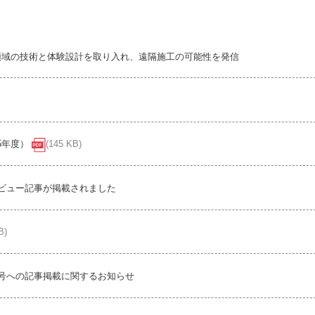
IRカレンダー
ディスクロージャーポリシー
株式事務手続きご案内
よくあるご質問
ム領域の技術と体験設計を取り入れ、遠隔施工の可能性を発信
せ
採用情報
5年度）
(145 KB)
営業カタログダウンロード
タビュー記事が掲載されました
B)
月号への記事掲載に関するお知らせ