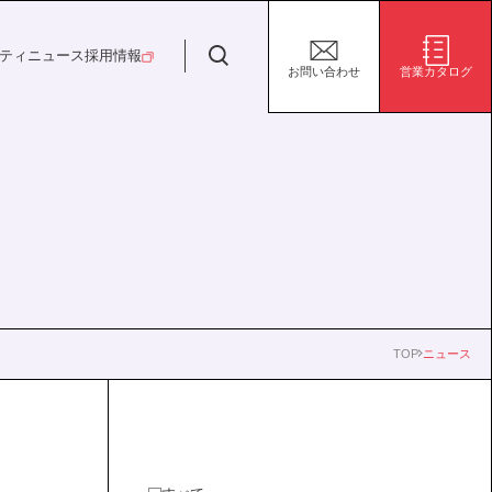
日特建設株式会社
ティ
ニュース
採用情報
お問い合わせ
営業カタログ
安全・安心な生活の未来
施設/用途から探す
代表挨拶
決算短信
ガバナンス
サステナビリティ
グループ会社
電子公告
環境
社会
株式事務手続き案内
ガバナンス
TOP
ニュース