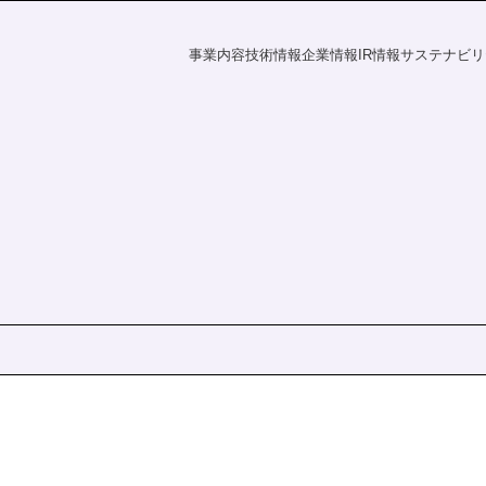
事業内容
技術情報
企業情報
IR情報
サステナビリ
フラの未来
探す
資家の皆様へ
電力の未来
課題から探す
会社概要
財務ハイライト
社会
IR情報
覧
事業所一覧
統合報告書
株主・投資家の皆様へ
財務ハイライト
ダー
ディスクロージャーポリシー
決算短信
有価証券報告書
株主総会
ation
統合報告書
電子公告
s
IRニュース