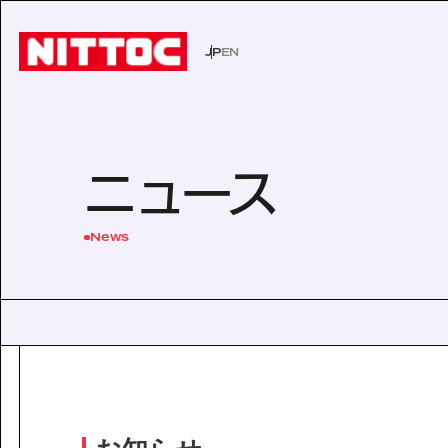
JP
EN
JP
EN
事業内容トップ
技術情報トップ
企業情報トップ
IR情報トップ
サステナビリティトップ
社会イン
技術から
経営理念
株主・投
環境
ニュース
事業内容
企業情報
文化遺産の未来
認証/登録技術一覧
役員一覧
有価証券報告書
展示会一
沿革
株主総会
Sustainability
News
社会インフラの未来
経営理念
電力の未来
会社概要
ISO活動
IRニュース
IRカレン
サステナビリティ
Business
Technology
安全・安心な生活の未来
代表挨拶
文化遺産の未来
役員一覧
よくあるご質問
事業内容
技術情報
沿革
Company Inform
事業所一覧
技術情報
グループ会社
企業情報
Investor Relation
技術から探す
ISO活動