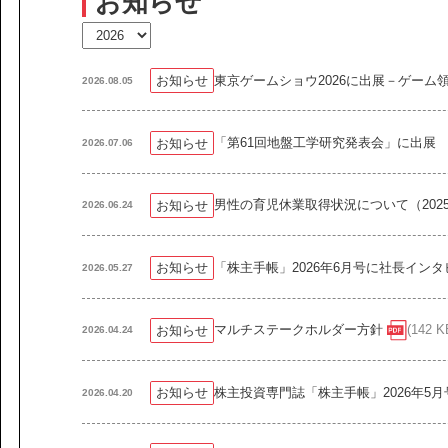
お知らせ
課題から探す
IR情報
施設/用途から探す
認証/登録技術一覧
展示会一覧
東京ゲームショウ2026に出展－ゲー
お知らせ
2026.08.05
ニュース
お問い合わ
「第61回地盤工学研究発表会」に出展
お知らせ
2026.07.06
男性の育児休業取得状況について（202
お知らせ
2026.06.24
「株主手帳」2026年6月号に社長イン
お知らせ
2026.05.27
協力会社の皆様へ
マルチステークホルダー方針
(142 K
お知らせ
2026.04.24
個人情報等保護ポリシー
このサイトの使い方
株主投資専門誌「株主手帳」2026年5
お知らせ
2026.04.20
サイトマップ