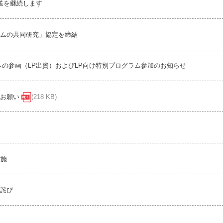
送を継続します
ムの共同研究」協定を締結
任事業組合への参画（LP出資）およびLP向け特別プログラム参加のお知らせ
るお願い
(218 KB)
実施
詫び