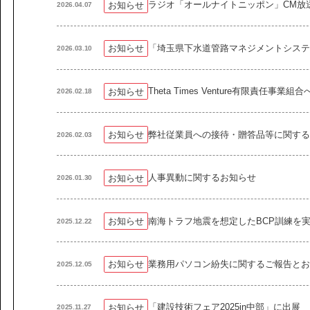
ラジオ「オールナイトニッポン」CM放
お知らせ
2026.04.07
「埼玉県下水道管路マネジメントシステ
お知らせ
2026.03.10
Theta Times Venture有限責
お知らせ
2026.02.18
弊社従業員への接待・贈答品等に関す
お知らせ
2026.02.03
人事異動に関するお知らせ
お知らせ
2026.01.30
南海トラフ地震を想定したBCP訓練を
お知らせ
2025.12.22
業務用パソコン紛失に関するご報告とお
お知らせ
2025.12.05
「建設技術フェア2025in中部」に出展
お知らせ
2025.11.27