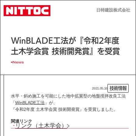
日特建設株式会社
日特建設株式会社
JP
EN
WinBLADE工法が『令和2年度
土木学会賞 技術開発賞』を受賞
News
事業内容
技術情報
2021.05.16
技術情報
水平・斜め施工を可能にした地中拡翼型の地盤撹拌改良工法
「
WinBLADE工法
」が、
『令和2年度 土木学会賞 技術開発賞』を受賞しました。
企業情報
関連リンク
リンク（土木学会）