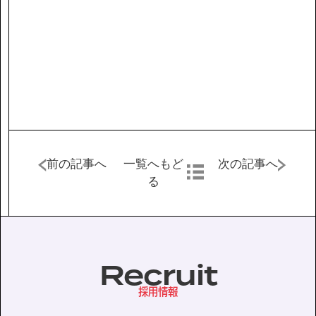
IR情報
サステナビリティ
ニュース
お問い合わせ
前の記事へ
一覧へもど
次の記事へ
る
採用情報
Recruit
営業カタログダウンロード
採用情報