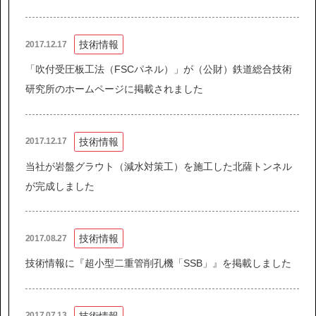
技術情報
2017.12.17
協力会社の皆様へ
個人情報等保護ポリシー
「吹付受圧板工法（FSCパネル）」が（公財）鉄道総合技術
研究所のホームページに掲載されました
このサイトの使い方
サイトマップ
技術情報
2017.12.17
当社が岩盤グラウト（減水対策工）を施工した北薩トンネル
が完成しました
技術情報
2017.08.27
技術情報に『超小型二重管削孔機「SSB」』を掲載しました
技術情報
2017.07.13