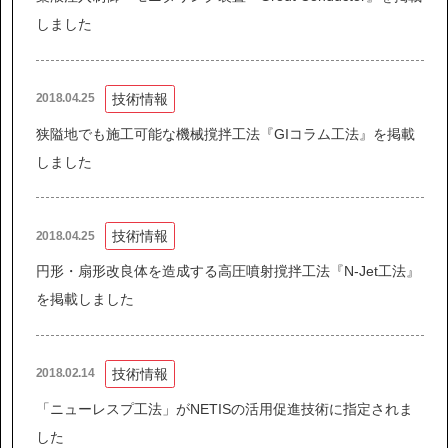
IR情報
しました
サステナビリティ
技術情報
2018.04.25
ニュース
狭隘地でも施工可能な機械撹拌工法『GIコラム工法』を掲載
しました
お問い合わせ
技術情報
2018.04.25
採用情報
円形・扇形改良体を造成する高圧噴射撹拌工法『N-Jet工法』
を掲載しました
技術情報
2018.02.14
営業カタログダウンロード
「ニューレスプ工法」がNETISの活用促進技術に指定されま
した