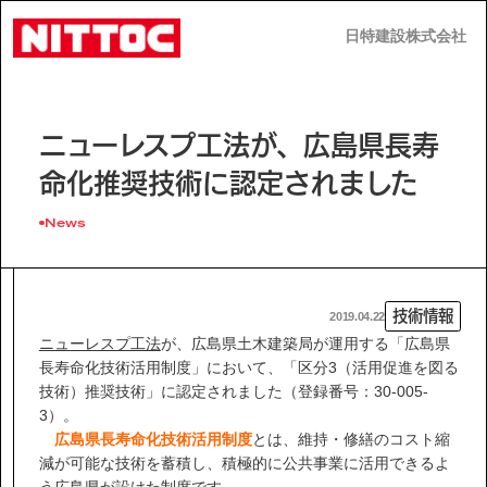
日特建設株式会社
日特建設株式会社
JP
EN
ニューレスプ工法が、広島県長寿
命化推奨技術に認定されました
News
事業内容
技術情報
2019.04.22
技術情報
ニューレスプ工法
が、広島県土木建築局が運用する「広島県
長寿命化技術活用制度」において、「区分3（活用促進を図る
技術）推奨技術」に認定されました（登録番号：30-005-
企業情報
3）。
広島県長寿命化技術活用制度
とは、維持・修繕のコスト縮
減が可能な技術を蓄積し、積極的に公共事業に活用できるよ
う広島県が設けた制度です。