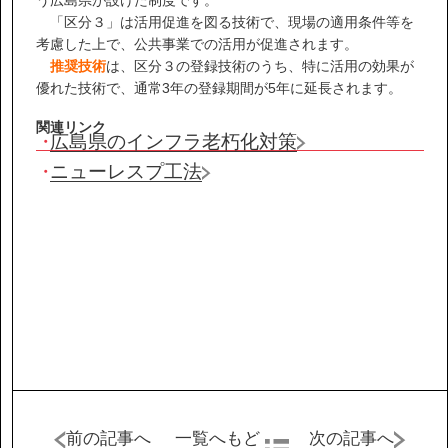
IR情報
「区分３」は活用促進を図る技術で、現場の適用条件等を
考慮した上で、公共事業での活用が促進されます。
サステナビリティ
推奨技術
は、区分３の登録技術のうち、特に活用の効果が
優れた技術で、通常3年の登録期間が5年に延長されます。
関連リンク
ニュース
広島県のインフラ老朽化対策
ニューレスプ工法
お問い合わせ
採用情報
営業カタログダウンロード
前の記事へ
一覧へもど
次の記事へ