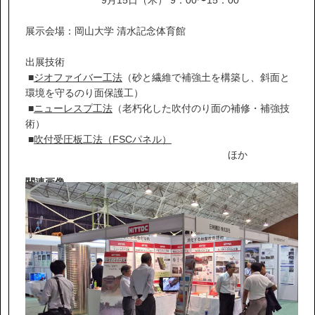
IR情報
展示会場：岡山大学 清水記念体育館
サステナビリティ
出展技術
■
ジオファイバー工法
（砂と繊維で補強土を構築し、斜面と
環境を守るのり面保護工）
ニュース
■
ニューレスプ工法
（老朽化した吹付のり面の補修・補強技
術）
■
吹付受圧板工法（FSCパネル）
お問い合わせ
ほか
関連画像
採用情報
営業カタログダウンロード