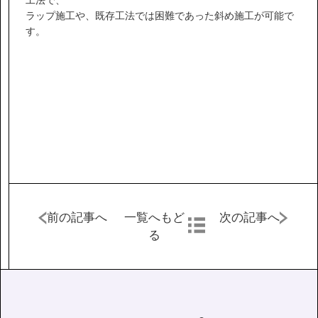
IR情報
ラップ施工や、既存工法では困難であった斜め施工が可能で
す。
サステナビリティ
ニュース
お問い合わせ
採用情報
前の記事へ
一覧へもど
次の記事へ
る
営業カタログダウンロード