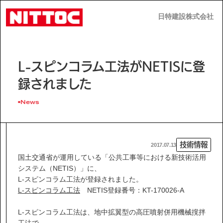
日特建設株式会社
日特建設株式会社
JP
EN
L-スピンコラム工法がNETISに登
録されました
News
事業内容
技術情報
2017.07.13
技術情報
国土交通省が運用している「公共工事等における新技術活用
システム（NETIS）」に、
L-スピンコラム工法が登録されました。
企業情報
L-スピンコラム工法
NETIS登録番号：KT-170026-A
L-スピンコラム工法は、地中拡翼型の高圧噴射併用機械撹拌
工法で、