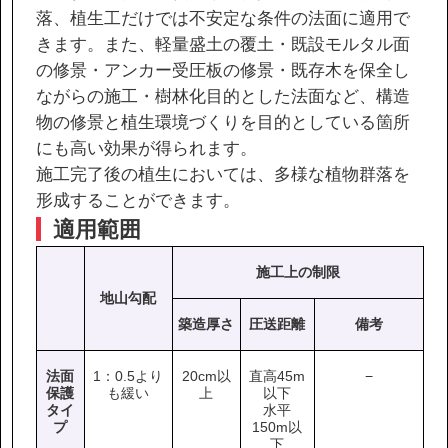
落、植生工だけでは不安定な条件の法面に適用で
きます。また、軽量盛土の覆土・既設モルタル面
の修景・アンカー受圧板の修景・既存木を保全し
ながらの施工・樹林化目的とした法面など、構造
物の修景と植生環境づくりを目的としている箇所
にも高い効果が得られます。
施工完了後の植生においては、多様な植物群落を
形成することができます。
適用範囲
施工上の制限
地山勾配
築造厚さ
圧送距離
備考
法面
1：0.5より
20cm以
直高45m
−
保護
も緩い
上
以下
タイ
水平
プ
150m以
下