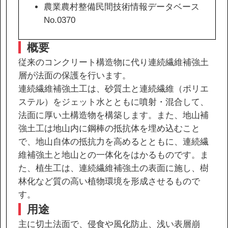
農業農村整備民間技術情報データベース
No.0370
協力会社の皆様へ
概要
個人情報等保護ポリシー
従来のコンクリート構造物に代り連続繊維補強土
このサイトの使い方
層が法面の保護を行います。
サイトマップ
連続繊維補強土工は、砂質土と連続繊維（ポリエ
ステル）をジェット水とともに噴射・混合して、
法面に厚い土構造物を構築します。また、地山補
強土工は地山内に鋼棒の抵抗体を埋め込むこと
で、地山自体の抵抗力を高めるとともに、連続繊
維補強土と地山との一体化をはかるものです。ま
た、植生工は、連続繊維補強土の表面に施し、樹
林化など質の高い植物環境を形成させるもので
す。
用途
主に切土法面で、侵食や風化防止、浅い表層崩