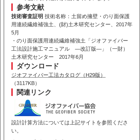
参考文献
技術審査証明
技術名称：土留め擁壁・のり面保護
用連続繊維補強土、(財)土木研究センター、2017年
5月
・のり面保護用連続繊維補強土「ジオファイバー
工法設計施工マニュアル —改訂版—」（一財）
土木研究センター 2017年6月
ダウンロード
ジオファイバー工法カタログ（H29版）
（3117KB）
関連リンク
設計計算方法については上記サイトを参照くださ
い。