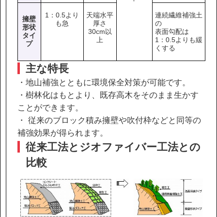
1：0.5より
天端水平
連続繊維補強土
擁壁
も急
厚さ
の
形状
30cm以
表面勾配は
タイ
上
1：0.5よりも緩
プ
くする
主な特長
・地山補強とともに環境保全対策が可能です。
・樹林化はもとより、既存高木をそのまま生かす
ことができます。
・ 従来のブロック積み擁壁や吹付枠などと同等の
補強効果が得られます。
従来工法とジオファイバー工法との
比較