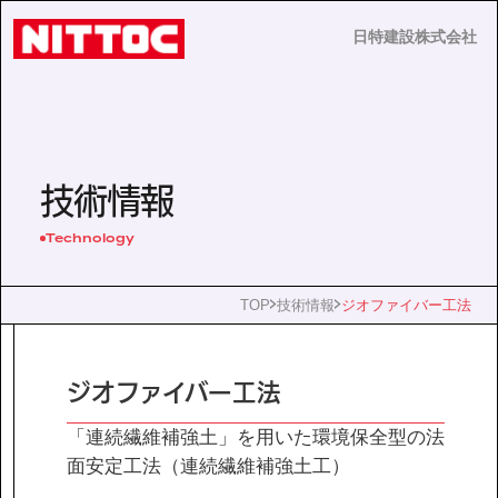
日特建設株式会社
日特建設株式会社
JP
EN
技術情報
Technology
事業内容
TOP
技術情報
ジオファイバー工法
技術情報
ジオファイバー工法
企業情報
「連続繊維補強土」を用いた環境保全型の法
面安定工法（連続繊維補強土工）