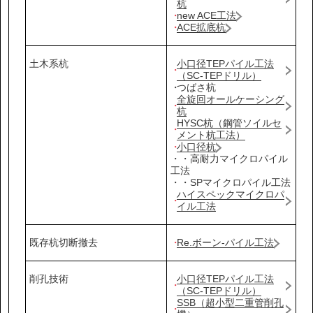
杭
new ACE工法
ACE拡底杭
土木系杭
小口径TEPパイル工法
（SC-TEPドリル）
つばさ杭
全旋回オールケーシング
杭
HYSC杭（鋼管ソイルセ
メント杭工法）
小口径杭
・・高耐力マイクロパイル
工法
・・SPマイクロパイル工法
ハイスペックマイクロパ
イル工法
既存杭切断撤去
Re.ボーン-パイル工法
削孔技術
小口径TEPパイル工法
（SC-TEPドリル）
SSB（超小型二重管削孔