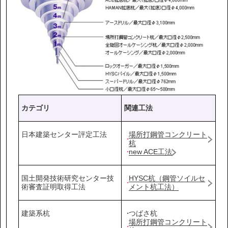
カテゴリ
関連工法
日本建築センター評定工法
場所打鋼管コンクリート
杭
new ACE工法
国土開発技術研究センター技
HYSC杭（鋼管ソイルセ
術審査証明取得工法
メント杭工法）
建築系杭
つばさ杭
場所打鋼管コンクリート