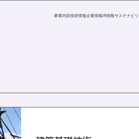
事業内容
技術情報
企業情報
IR情報
サステナビリ
フラの未来
探す
資家の皆様へ
電力の未来
課題から探す
会社概要
財務ハイライト
社会
IR情報
覧
事業所一覧
統合報告書
株主・投資家の皆様へ
財務ハイライト
ダー
ディスクロージャーポリシー
決算短信
有価証券報告書
株主総会
ation
統合報告書
電子公告
s
IRニュース