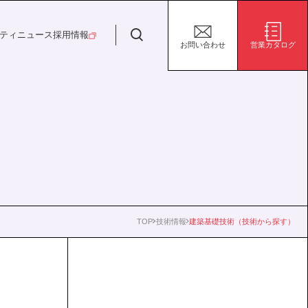
日特建設株式会社
ティ
ニュース
採用情報
お問い合わせ
営業カタログ
安全・安心な生活の未来
施設/用途から探す
代表挨拶
決算短信
ガバナンス
サステナビリティ
グループ会社
電子公告
環境
社会
株式事務手続き案内
ガバナンス
TOP
技術情報
建築基礎技術（技術から探す）