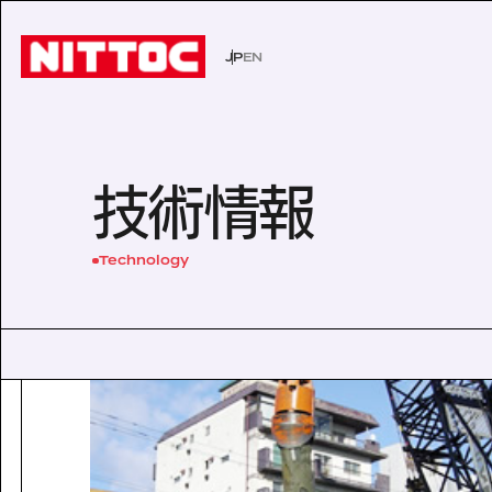
JP
EN
JP
EN
事業内容トップ
技術情報トップ
企業情報トップ
IR情報トップ
サステナビリティトップ
社会イン
技術から
経営理念
株主・投
環境
技術情報
事業内容
企業情報
文化遺産の未来
認証/登録技術一覧
役員一覧
有価証券報告書
展示会一
沿革
株主総会
Sustainability
Technology
社会インフラの未来
経営理念
電力の未来
会社概要
ISO活動
IRニュース
IRカレン
サステナビリティ
Business
Technology
安全・安心な生活の未来
代表挨拶
文化遺産の未来
役員一覧
よくあるご質問
事業内容
技術情報
沿革
Company Inform
事業所一覧
技術情報
グループ会社
企業情報
Investor Relation
技術から探す
ISO活動