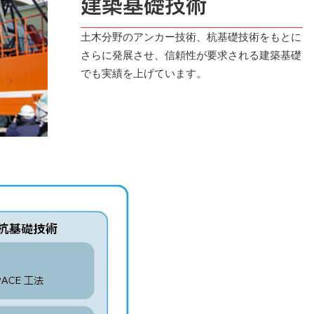
建築基礎技術
IRカレンダー
ディスクロージャーポリシー
土木分野のアンカー技術、杭基礎技術をもとに
株式事務手続きご案内
さらに発展させ、信頼性が要求される建築基礎
よくあるご質問
でも実績を上げています。
せ
採用情報
営業カタログダウンロード