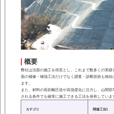
課題から探す
IR情報
施設/用途から探す
認証/登録技術一覧
展示会一覧
ニュース
お問い合わ
概要
弊社は法面の施工を得意とし、これまで数多くの実績
面の補修・補強工法だけでなく調査・診断技術も独自
協力会社の皆様へ
ます。
個人情報等保護ポリシー
また、材料の長距離圧送や高強度化に注力し、山間部
このサイトの使い方
される条件でも確実に施工できる工法を保有していま
サイトマップ
カテゴリ
関連工法1