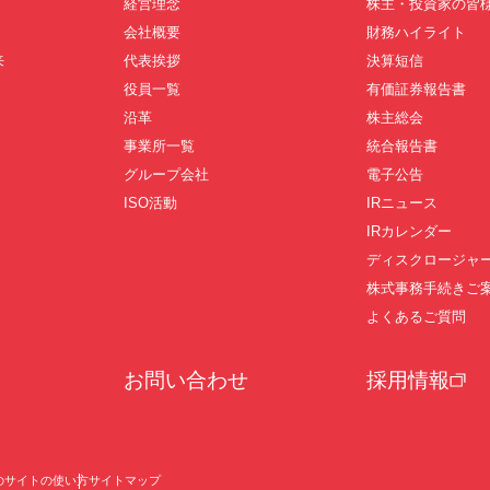
経営理念
株主・投資家の皆
会社概要
財務ハイライト
来
代表挨拶
決算短信
役員一覧
有価証券報告書
沿革
株主総会
事業所一覧
統合報告書
グループ会社
電子公告
ISO活動
IRニュース
IRカレンダー
ディスクロージャ
株式事務手続きご
よくあるご質問
お問い合わせ
採用情報
のサイトの使い方
サイトマップ