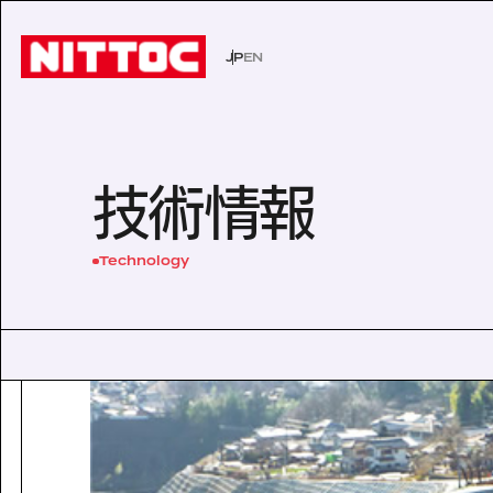
JP
EN
JP
EN
事業内容トップ
技術情報トップ
企業情報トップ
IR情報トップ
サステナビリティトップ
社会イン
技術から
経営理念
株主・投
環境
技術情報
事業内容
企業情報
文化遺産の未来
認証/登録技術一覧
役員一覧
有価証券報告書
展示会一
沿革
株主総会
Sustainability
Technology
社会インフラの未来
経営理念
電力の未来
会社概要
ISO活動
IRニュース
IRカレン
サステナビリティ
Business
Technology
安全・安心な生活の未来
代表挨拶
文化遺産の未来
役員一覧
よくあるご質問
事業内容
技術情報
沿革
Company Inform
事業所一覧
技術情報
グループ会社
企業情報
Investor Relation
技術から探す
ISO活動