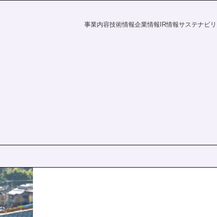
事業内容
技術情報
企業情報
IR情報
サステナビリ
フラの未来
探す
資家の皆様へ
電力の未来
課題から探す
会社概要
財務ハイライト
社会
IR情報
覧
事業所一覧
統合報告書
株主・投資家の皆様へ
財務ハイライト
ダー
ディスクロージャーポリシー
決算短信
有価証券報告書
株主総会
ation
統合報告書
電子公告
s
IRニュース