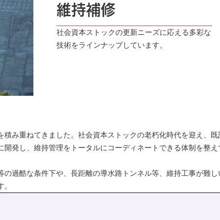
IRカレンダー
維持補修
ディスクロージャーポリシー
株式事務手続きご案内
社会資本ストックの更新ニーズに応える多彩な
よくあるご質問
技術をラインナップしています。
せ
採用情報
営業カタログダウンロード
を積み重ねてきました。社会資本ストックの老朽化時代を迎え、既
に開発し、維持管理をトータルにコーディネートできる体制を整え
等の過酷な条件下や、長距離の導水路トンネル等、維持工事が難し
す。