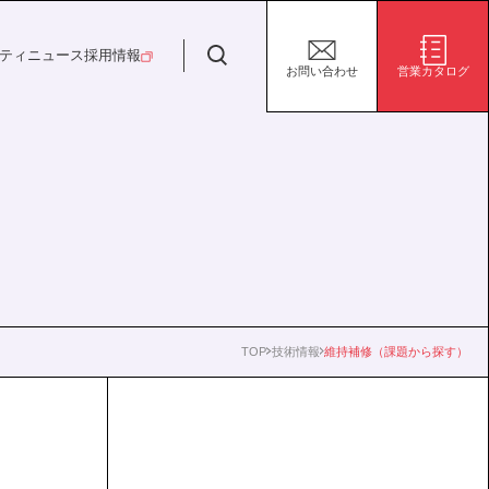
日特建設株式会社
ティ
ニュース
採用情報
お問い合わせ
営業カタログ
安全・安心な生活の未来
施設/用途から探す
代表挨拶
決算短信
ガバナンス
サステナビリティ
グループ会社
電子公告
環境
社会
株式事務手続き案内
ガバナンス
TOP
技術情報
維持補修（課題から探す）