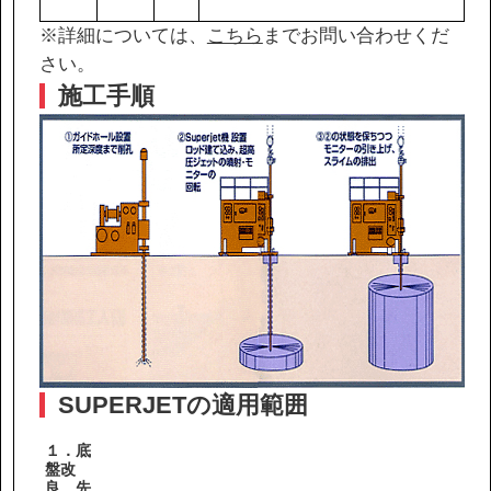
※詳細については、
こちら
までお問い合わせくだ
さい。
施工手順
SUPERJETの適用範囲
１．底
盤改
良、先