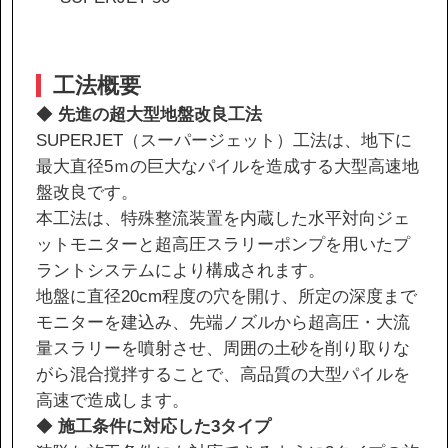
IR情報
サステナビリティ
工法概要
◆
先進の超大型地盤改良工法
ニュース
SUPERJET（スーパージェット）工法は、地下に
最大直径5ｍの巨大なパイルを造成する大型高速地
盤改良です。
お問い合わせ
本工法は、特殊整流装置を内蔵した水平対向ジェ
ットモニターと超高圧スラリーポンプを用いたプ
採用情報
ラントシステムにより構成されます。
地盤に直径20cm程度の穴を開け、所定の深度まで
モニターを建込み、先端ノズルから超高圧・大流
量スラリーを噴射させ、周囲の土砂を削り取りな
がら混合撹拌することで、高品質の大型パイルを
営業カタログダウンロード
高速で造成します。
◆
施工条件に対応した3タイプ