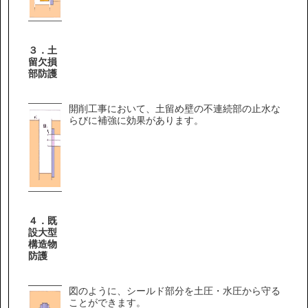
３．土
留欠損
部防護
開削工事において、土留め壁の不連続部の止水な
らびに補強に効果があります。
４．既
設大型
構造物
防護
図のように、シールド部分を土圧・水圧から守る
ことができます。