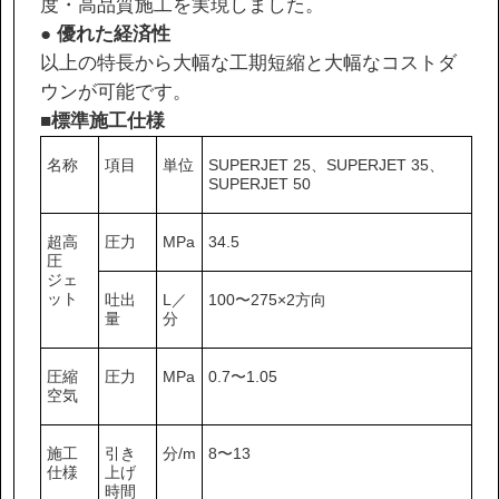
度・高品質施工を実現しました。
●
優れた経済性
以上の特長から大幅な工期短縮と大幅なコストダ
ウンが可能です。
■標準施工仕様
名称
項目
単位
SUPERJET 25、SUPERJET 35、
SUPERJET 50
超高
圧力
MPa
34.5
圧
ジェ
ット
吐出
L／
100〜275×2方向
量
分
圧縮
圧力
MPa
0.7〜1.05
空気
施工
引き
分/m
8〜13
仕様
上げ
時間