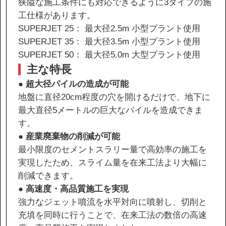
狭隘な施工条件にも対応できるように3タイプの施
工仕様があります。
SUPERJET 25： 最大径2.5m 小型プラント使用
協力会社の皆様へ
SUPERJET 35： 最大径3.5m 小型プラント使用
個人情報等保護ポリシー
SUPERJET 50： 最大径5.0m 大型プラント使用
このサイトの使い方
主な特長
サイトマップ
●
超大径パイルの造成が可能
地盤に直径20cm程度の穴を開けるだけで、地下に
最大直径5メートルの巨大なパイルを造成できま
す。
●
産業廃棄物の削減が可能
最小限度のセメントスラリー量で高効率の施工を
実現したため、スライム量を在来工法より大幅に
削減できます。
●
高速度・高品質施工を実現
強力なジェット噴流を水平対向に噴射し、切削と
充填を同時に行うことで、在来工法の数倍の高速