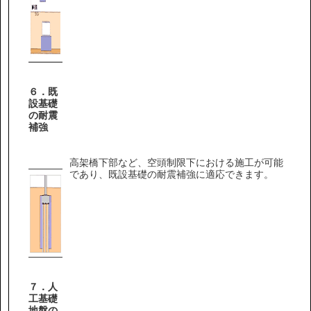
６．既
設基礎
の耐震
補強
高架橋下部など、空頭制限下における施工が可能
であり、既設基礎の耐震補強に適応できます。
７．人
工基礎
地盤の