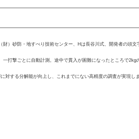
は（財）砂防・地すべり技術センター、Hは長谷川式、開発者の頭文
を、一打撃ごとに自動計測。途中で貫入が困難になったところで2kg
層に対する分解能が向上し、これまでにない高精度の調査が実現し