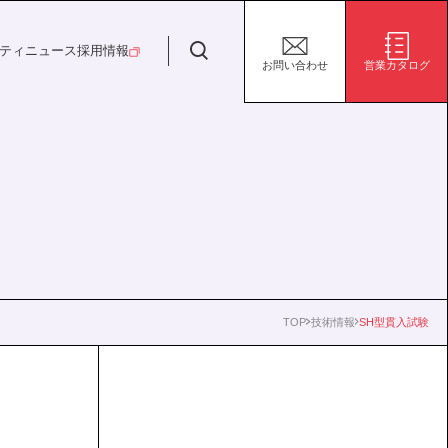
日特建設株式会社
ティ
ニュース
採用情報
お問い合わせ
営業カタログ
安全・安心な生活の未来
施設/用途から探す
代表挨拶
決算短信
ガバナンス
サステナビリティ
グループ会社
電子公告
環境
社会
株式事務手続き案内
ガバナンス
TOP
技術情報
SH型貫入試験