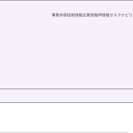
事業内容
技術情報
企業情報
IR情報
サステナビリ
フラの未来
探す
資家の皆様へ
電力の未来
課題から探す
会社概要
財務ハイライト
社会
IR情報
覧
事業所一覧
統合報告書
株主・投資家の皆様へ
財務ハイライト
ダー
ディスクロージャーポリシー
決算短信
有価証券報告書
株主総会
ation
統合報告書
電子公告
s
IRニュース