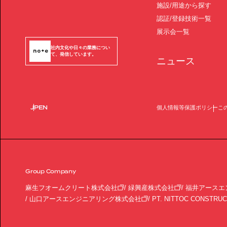
施設/用途から探す
認証/登録技術一覧
展示会一覧
社内文化や日々の業務につい
て、発信しています。
ニュース
JP
EN
個人情報等保護ポリシー
こ
Group Company
麻生フオームクリート株式会社
緑興産株式会社
福井アースエ
山口アースエンジニアリング株式会社
PT. NITTOC CONSTRUC