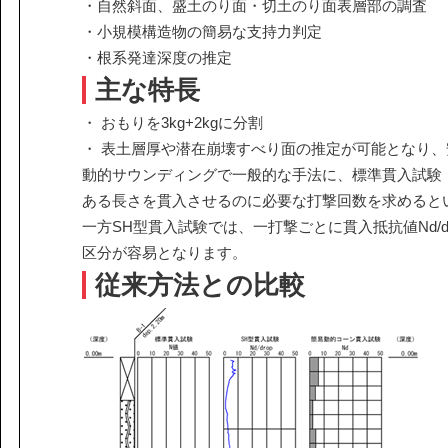
・自然斜面、盛土のり面・切土のり面表層部の調査
・小規模構造物の簡易な支持力判定
・根系発達深度の推定
主な特長
・ おもりを3kg+2kgに分割
・ 表土層厚や潜在崩壊すべり面の推定が可能となり
動的サウンディングで一般的な手法に、標準貫入試験
ある長さを貫入させるのに必要な打撃回数を求めると
一方SH型貫入試験では、一打撃ごとに貫入抵抗値Nd/d
区分が容易となります。
従来方法との比較