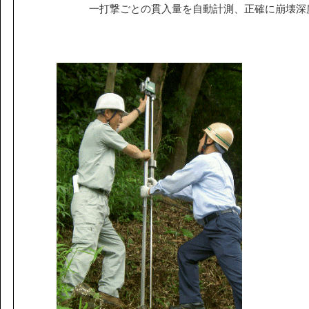
課題から探す
一打撃ごとの貫入量を自動計測、正確に崩壊深
IR情報
施設/用途から探す
認証/登録技術一覧
展示会一覧
ニュース
お問い合わ
協力会社の皆様へ
個人情報等保護ポリシー
このサイトの使い方
サイトマップ