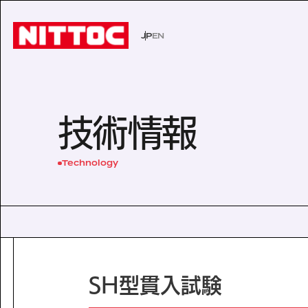
JP
EN
JP
EN
事業内容トップ
技術情報トップ
企業情報トップ
IR情報トップ
サステナビリティトップ
社会イン
技術から
経営理念
株主・投
環境
技術情報
事業内容
企業情報
文化遺産の未来
認証/登録技術一覧
役員一覧
有価証券報告書
展示会一
沿革
株主総会
Sustainability
Technology
社会インフラの未来
経営理念
電力の未来
会社概要
ISO活動
IRニュース
IRカレン
サステナビリティ
Business
Technology
安全・安心な生活の未来
代表挨拶
文化遺産の未来
役員一覧
よくあるご質問
事業内容
技術情報
沿革
Company Inform
事業所一覧
技術情報
グループ会社
企業情報
SH型貫入試験
Investor Relation
技術から探す
ISO活動