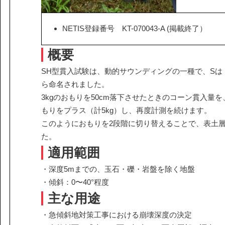
NETIS登録番号 KT-070043-A (掲載終了）
概要
SH型貫入試験は、動的サウンディングの一種で、S
ら命名されました。
3kgのおもりを50cm落下させたときのコーン貫入量
もりをプラス（計5kg）し、再度計測を続けます。
このようにおもりを2段階に切り替えることで、表土
た。
適用範囲
・深度5mまでの、玉石・礫・岩盤を除く地盤
・傾斜：0〜40°程度
主な用途
・急傾斜地対策工事における崩壊深度の決定