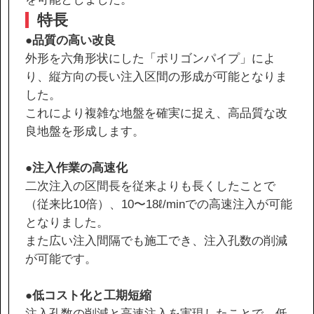
特長
●品質の高い改良
協力会社の皆様へ
外形を六角形状にした「ポリゴンパイプ」によ
個人情報等保護ポリシー
り、縦方向の長い注入区間の形成が可能となりま
このサイトの使い方
した。
これにより複雑な地盤を確実に捉え、高品質な改
サイトマップ
良地盤を形成します。
●注入作業の高速化
二次注入の区間長を従来よりも長くしたことで
（従来比10倍）、10〜18ℓ/minでの高速注入が可能
となりました。
また広い注入間隔でも施工でき、注入孔数の削減
が可能です。
●低コスト化と工期短縮
注入孔数の削減と高速注入を実現したことで、低