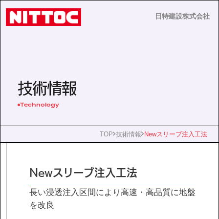
日特建設株式会社
日特建設株式会社
JP
EN
技術情報
Technology
事業内容
TOP
技術情報
Newスリーブ注入工法
技術情報
Newスリーブ注入工法
企業情報
長い浸透注入区間により高速・高品質に地盤
を改良