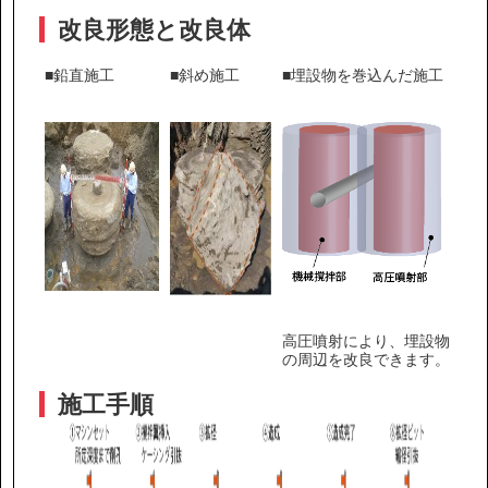
改良形態と改良体
■鉛直施工
■斜め施工
■埋設物を巻込んだ施工
高圧噴射により、埋設物
の周辺を改良できます。
施工手順