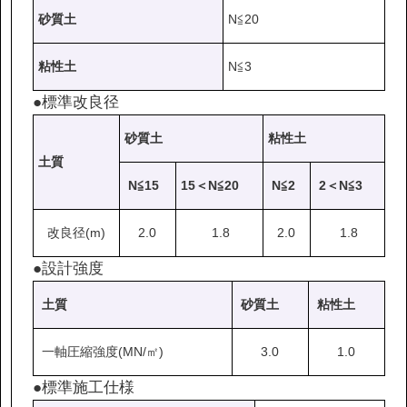
砂質土
N≦20
粘性土
N≦3
●標準改良径
砂質土
粘性土
土質
N≦15
15＜N≦20
N≦2
2＜N≦3
改良径(m)
2.0
1.8
2.0
1.8
●設計強度
土質
砂質土
粘性土
一軸圧縮強度(MN/㎡)
3.0
1.0
●標準施工仕様