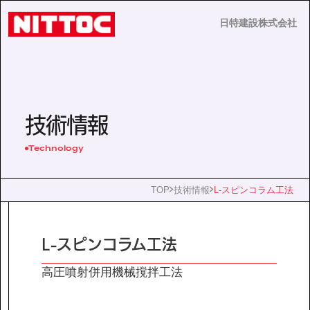
日特建設株式会社
日特建設株式会社
JP
EN
技術情報
Technology
事業内容
TOP
技術情報
L-スピンコラム工法
技術情報
L-スピンコラム工法
企業情報
高圧噴射併用機械撹拌工法