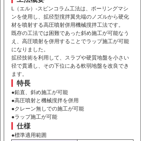
L（エル）-スピンコラム工法は、ボーリングマシ
ンを使用し、拡径型撹拌翼先端のノズルから硬化
協力会社の皆様へ
材を噴射する高圧噴射併用機械撹拌工法です。
個人情報等保護ポリシー
既存の工法では困難であった斜め施工が可能なう
え、高圧噴射を併用することでラップ施工が可能
このサイトの使い方
になりました。
サイトマップ
拡径技術を利用して、スラブや硬質地盤を小さい
径で貫通し、その下位にある軟弱地盤を改良でき
ます。
特長
●鉛直、斜め施工が可能
●高圧噴射と機械撹拌を併用
●クレーン無しでの施工が可能
●ラップ施工が可能
仕様
●標準適用範囲