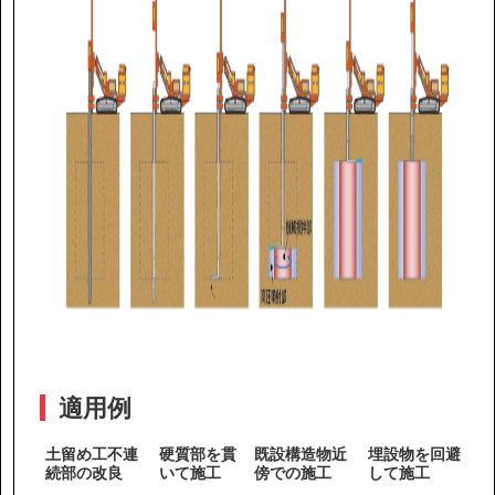
適用例
土留め工不連
硬質部を貫
既設構造物近
埋設物を回避
続部の改良
いて施工
傍での施工
して施工