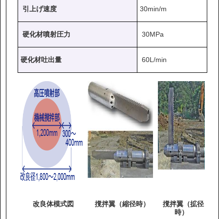
引上げ速度
30min/m
硬化材噴射圧力
30MPa
硬化材吐出量
60L/min
改良体模式図
撹拌翼（縮径時）
撹拌翼（拡径
時）