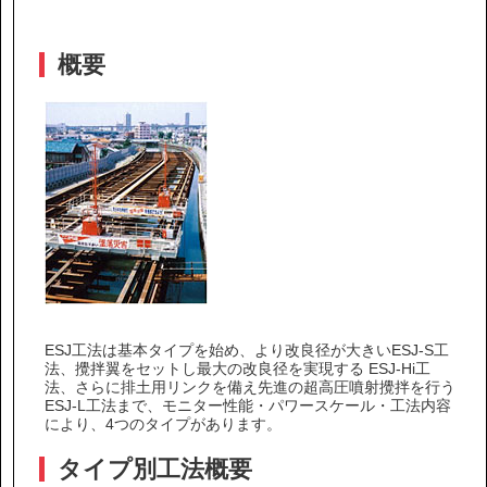
IR情報
概要
サステナビリティ
ニュース
お問い合わせ
採用情報
ESJ工法は基本タイプを始め、より改良径が大きいESJ-S工
法、攪拌翼をセットし最大の改良径を実現する ESJ-Hi工
法、さらに排土用リンクを備え先進の超高圧噴射攪拌を行う
ESJ-L工法まで、モニター性能・パワースケール・工法内容
により、4つのタイプがあります。
営業カタログダウンロード
タイプ別工法概要