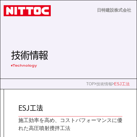
日特建設株式会社
日特建設株式会社
JP
EN
技術情報
Technology
事業内容
TOP
技術情報
ESJ工法
技術情報
ESJ工法
企業情報
施工効率を高め、コストパフォーマンスに優
れた高圧噴射攪拌工法