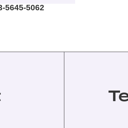
3-5645-5062
t
T
。