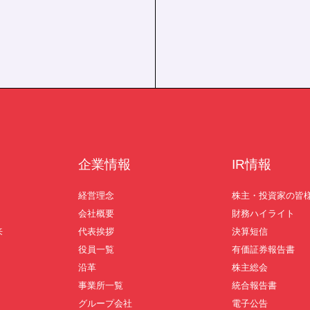
企業情報
IR情報
経営理念
株主・投資家の皆
会社概要
財務ハイライト
来
代表挨拶
決算短信
役員一覧
有価証券報告書
沿革
株主総会
事業所一覧
統合報告書
グループ会社
電子公告