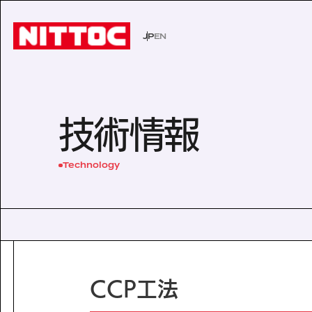
JP
EN
JP
EN
事業内容トップ
技術情報トップ
企業情報トップ
IR情報トップ
サステナビリティトップ
社会イン
技術から
経営理念
株主・投
環境
技術情報
事業内容
企業情報
文化遺産の未来
認証/登録技術一覧
役員一覧
有価証券報告書
展示会一
沿革
株主総会
Sustainability
Technology
社会インフラの未来
経営理念
電力の未来
会社概要
ISO活動
IRニュース
IRカレン
サステナビリティ
Business
Technology
安全・安心な生活の未来
代表挨拶
文化遺産の未来
役員一覧
よくあるご質問
事業内容
技術情報
沿革
Company Inform
事業所一覧
技術情報
グループ会社
企業情報
CCP工法
Investor Relation
技術から探す
ISO活動