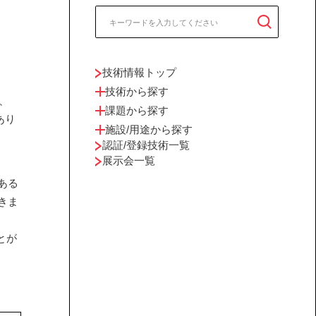
技術情報トップ
技術から探す
、
課題から探す
あり
施設/用途から探す
認証/登録技術一覧
展示会一覧
ある
きま
とが