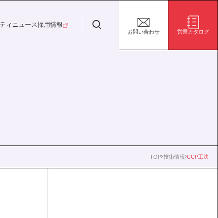
日特建設株式会社
ティ
ニュース
採用情報
お問い合わせ
営業カタログ
安全・安心な生活の未来
施設/用途から探す
代表挨拶
決算短信
ガバナンス
サステナビリティ
グループ会社
電子公告
環境
社会
株式事務手続き案内
ガバナンス
TOP
技術情報
CCP工法