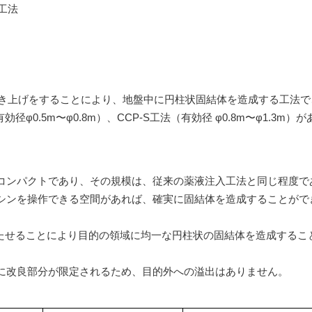
IRカレンダー
工法
ディスクロージャーポリシー
株式事務手続きご案内
よくあるご質問
せ
採用情報
引き上げをすることにより、地盤中に円柱状固結体を造成する工法で
有効径φ0.5m〜φ0.8m）、CCP-S工法（有効径 φ0.8m〜φ1.3m）が
営業カタログダウンロード
にコンパクトであり、その規模は、従来の薬液注入工法と同じ程度で
シンを操作できる空間があれば、確実に固結体を造成することがで
持たせることにより目的の領域に均一な円柱状の固結体を造成するこ
けに改良部分が限定されるため、目的外への溢出はありません。