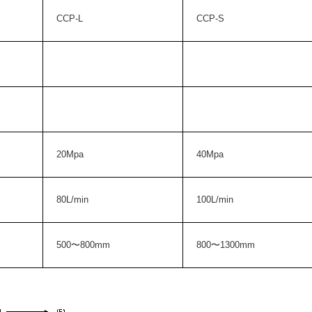
CCP-L
CCP-S
20Mpa
40Mpa
80L/min
100L/min
500〜800mm
800〜1300mm