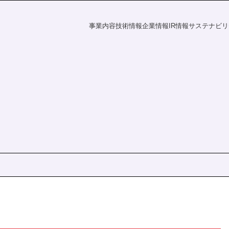
事業内容
技術情報
企業情報
IR情報
サステナビリ
フラの未来
探す
資家の皆様へ
電力の未来
課題から探す
会社概要
財務ハイライト
社会
IR情報
覧
事業所一覧
統合報告書
株主・投資家の皆様へ
財務ハイライト
ダー
ディスクロージャーポリシー
決算短信
有価証券報告書
株主総会
ation
統合報告書
電子公告
s
IRニュース