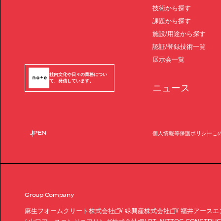
技術から探す
課題から探す
施設/用途から探す
認証/登録技術一覧
展示会一覧
社内文化や日々の業務につい
て、発信しています。
ニュース
JP
EN
個人情報等保護ポリシー
こ
Group Company
麻生フオームクリート株式会社
緑興産株式会社
福井アースエ