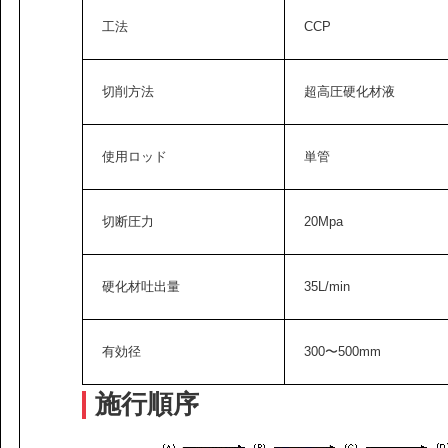
工法
CCP
切削方法
超高圧硬化材液
使用ロッド
単管
切断圧力
20Mpa
硬化材吐出量
35L/min
有効径
300〜500mm
施行順序