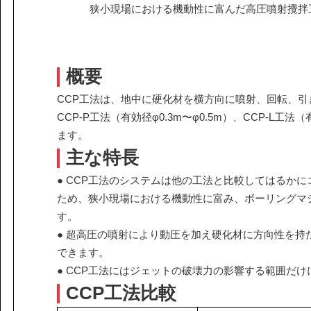
課題から探す
狭小現場における機動性に富んだ高圧噴射攪拌
IR情報
施設/用途から探す
認証/登録技術一覧
展示会一覧
概要
ニュース
お問い合わ
CCP工法は、地中に硬化材を横方向に噴射、回転、
CCP-P工法（有効径φ0.3m〜φ0.5m）、CCP-L工法（
ます。
主な特長
● CCP工法のシステムは他の工法と比較してはるか
ため、狭小現場における機動性に富み、ボーリングマ
す。
協力会社の皆様へ
● 超高圧の噴射により動圧を加え硬化材に方向性を
個人情報等保護ポリシー
できます。
このサイトの使い方
● CCP工法にはジェットの破壊力の影響する範囲だ
サイトマップ
CCP工法比較