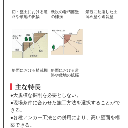
切・盛土における道
既設の老朽擁壁
景観に配慮した土
路や敷地の拡幅
の補強
留め壁や遮音壁
斜面における植栽棚
斜面における道
路や敷地の拡幅
主な特長
●大規模な掘削を必要としない。
●現場条件に合わせた施工方法を選択することがで
きる。
●各種アンカー工法との併用により、高い壁面を構
築できる。