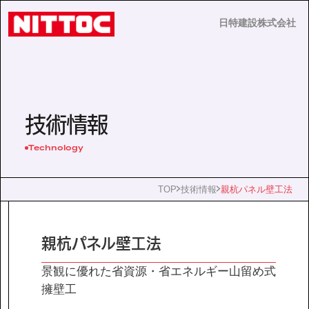
日特建設株式会社
日特建設株式会社
JP
EN
技術情報
Technology
事業内容
TOP
技術情報
親杭パネル壁工法
技術情報
親杭パネル壁工法
企業情報
景観に優れた省資源・省エネルギー山留め式
擁壁工