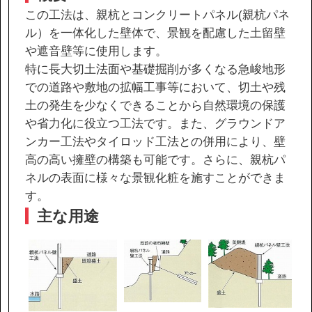
この工法は、親杭とコンクリートパネル(親杭パネ
ル）を一体化した壁体で、景観を配慮した土留壁
協力会社の皆様へ
や遮音壁等に使用します。
個人情報等保護ポリシー
特に長大切土法面や基礎掘削が多くなる急峻地形
での道路や敷地の拡幅工事等において、切土や残
このサイトの使い方
土の発生を少なくできることから自然環境の保護
サイトマップ
や省力化に役立つ工法です。また、グラウンドア
ンカー工法やタイロッド工法との併用により、壁
高の高い擁壁の構築も可能です。さらに、親杭パ
ネルの表面に様々な景観化粧を施すことができま
す。
主な用途