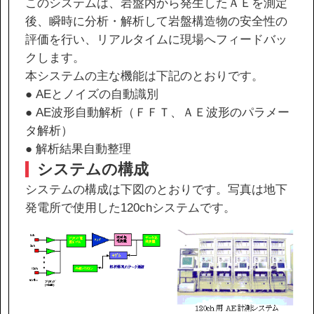
このシステムは、岩盤内から発生したＡＥを測定
後、瞬時に分析・解析して岩盤構造物の安全性の
評価を行い、リアルタイムに現場へフィードバッ
協力会社の皆様へ
クします。
個人情報等保護ポリシー
本システムの主な機能は下記のとおりです。
このサイトの使い方
● AEとノイズの自動識別
● AE波形自動解析（ＦＦＴ、ＡＥ波形のパラメー
サイトマップ
タ解析）
● 解析結果自動整理
システムの構成
システムの構成は下図のとおりです。写真は地下
発電所で使用した120chシステムです。