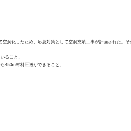
IRカレンダー
ディスクロージャーポリシー
株式事務手続きご案内
よくあるご質問
せ
採用情報
て空洞化したため、応急対策として空洞充填工事が計画された。そ
ていること、
ら450m材料圧送ができること、
営業カタログダウンロード