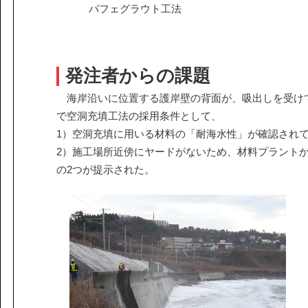
課題から探す
パフェグラウト工法
IR情報
施設/用途から探す
認証/登録技術一覧
展示会一覧
発注者からの課題
ニュース
お問い合わ
海岸沿いに位置する護岸壁の背面が、吸出しを受け
で空洞充填工法の採用条件として、
1）空洞充填に用いる材料の「耐海水性」が確認され
2）施工場所近傍にヤードがないため、材料プラントか
の2つが提示された。
協力会社の皆様へ
個人情報等保護ポリシー
このサイトの使い方
サイトマップ