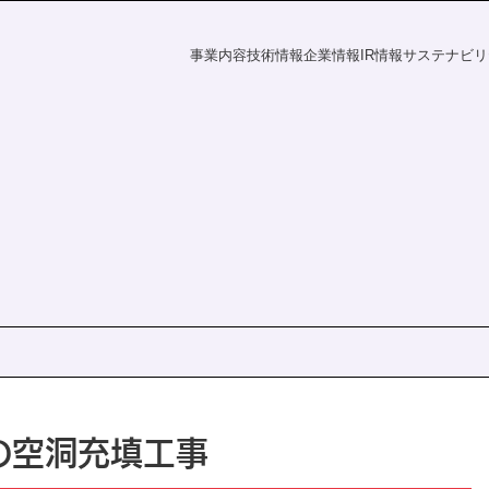
事業内容
技術情報
企業情報
IR情報
サステナビリ
フラの未来
探す
資家の皆様へ
電力の未来
課題から探す
会社概要
財務ハイライト
社会
IR情報
覧
事業所一覧
統合報告書
株主・投資家の皆様へ
財務ハイライト
ダー
ディスクロージャーポリシー
決算短信
有価証券報告書
株主総会
ation
統合報告書
電子公告
の空洞充填工事
s
IRニュース