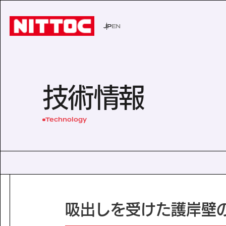
JP
EN
JP
EN
事業内容トップ
技術情報トップ
企業情報トップ
IR情報トップ
サステナビリティトップ
社会イン
技術から
経営理念
株主・投
環境
技術情報
事業内容
企業情報
文化遺産の未来
認証/登録技術一覧
役員一覧
有価証券報告書
展示会一
沿革
株主総会
Sustainability
Technology
社会インフラの未来
経営理念
電力の未来
会社概要
ISO活動
IRニュース
IRカレン
サステナビリティ
Business
Technology
安全・安心な生活の未来
代表挨拶
文化遺産の未来
役員一覧
よくあるご質問
事業内容
技術情報
沿革
Company Inform
事業所一覧
技術情報
グループ会社
企業情報
吸出しを受けた護岸壁
Investor Relation
技術から探す
ISO活動