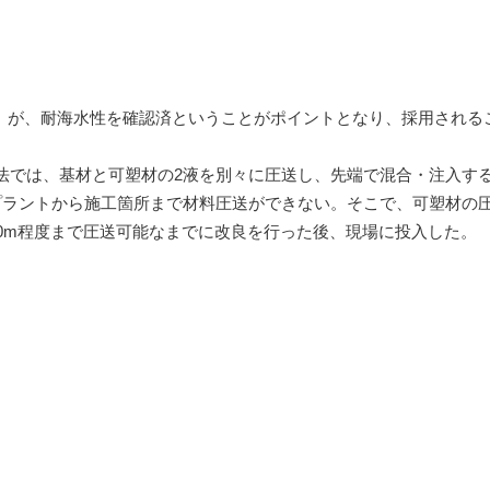
m2）が、耐海水性を確認済ということがポイントとなり、採用される
では、基材と可塑材の2液を別々に圧送し、先端で混合・注入す
プラントから施工箇所まで材料圧送ができない。そこで、可塑材の
0m程度まで圧送可能なまでに改良を行った後、現場に投入した。