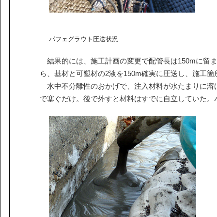
パフェグラウト圧送状況
結果的には、施工計画の変更で配管長は150mに留ま
ら、基材と可塑材の2液を150m確実に圧送し、施工
水中不分離性のおかげで、注入材料が水たまりに溶
で塞ぐだけ。後で外すと材料はすでに自立していた。