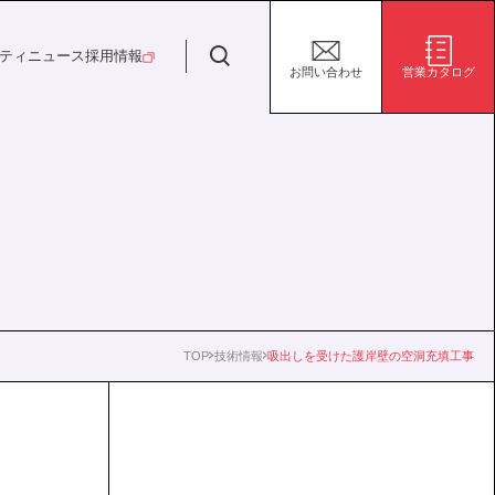
日特建設株式会社
ティ
ニュース
採用情報
お問い合わせ
営業カタログ
安全・安心な生活の未来
施設/用途から探す
代表挨拶
決算短信
ガバナンス
サステナビリティ
グループ会社
電子公告
環境
社会
株式事務手続き案内
ガバナンス
TOP
技術情報
吸出しを受けた護岸壁の空洞充填工事