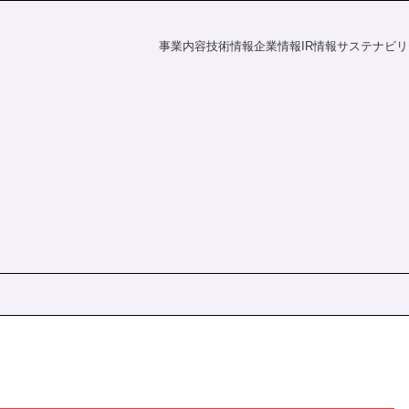
事業内容
技術情報
企業情報
IR情報
サステナビリ
フラの未来
探す
資家の皆様へ
電力の未来
課題から探す
会社概要
財務ハイライト
社会
IR情報
覧
事業所一覧
統合報告書
株主・投資家の皆様へ
財務ハイライト
ダー
ディスクロージャーポリシー
決算短信
有価証券報告書
株主総会
ation
統合報告書
電子公告
s
IRニュース