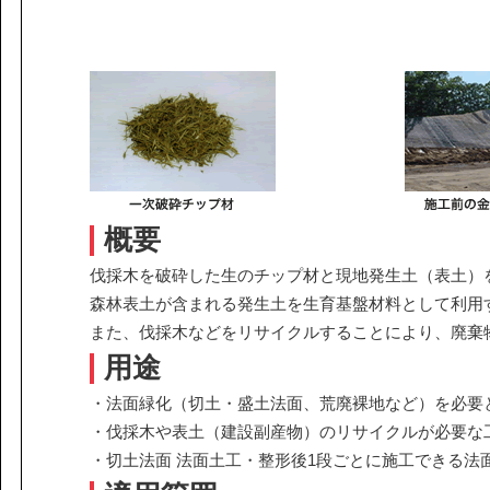
課題から探す
IR情報
施設/用途から探す
認証/登録技術一覧
展示会一覧
ニュース
お問い合わ
概要
伐採木を破砕した生のチップ材と現地発生土（表土）
森林表土が含まれる発生土を生育基盤材料として利用
また、伐採木などをリサイクルすることにより、廃棄
協力会社の皆様へ
用途
個人情報等保護ポリシー
・法面緑化（切土・盛土法面、荒廃裸地など）を必要
このサイトの使い方
・伐採木や表土（建設副産物）のリサイクルが必要な
サイトマップ
・切土法面 法面土工・整形後1段ごとに施工できる法