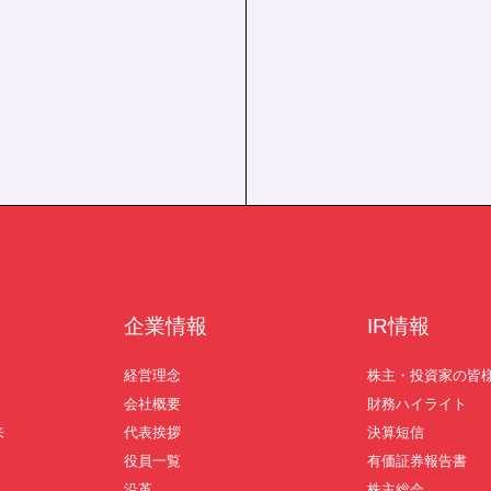
。
企業情報
IR情報
経営理念
株主・投資家の皆
会社概要
財務ハイライト
来
代表挨拶
決算短信
役員一覧
有価証券報告書
沿革
株主総会