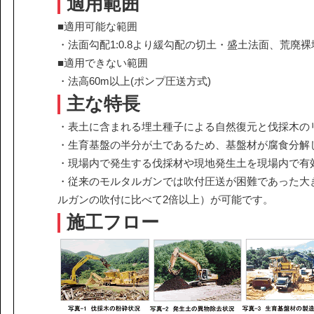
適用範囲
■適用可能な範囲
・法面勾配1:0.8より緩勾配の切土・盛土法面、荒廃
■適用できない範囲
・法高60m以上(ポンプ圧送方式)
主な特長
・表土に含まれる埋土種子による自然復元と伐採木の
・生育基盤の半分が土であるため、基盤材が腐食分解
・現場内で発生する伐採材や現地発生土を現場内で有
・従来のモルタルガンでは吹付圧送が困難であった大
ルガンの吹付に比べて2倍以上）が可能です。
施工フロー