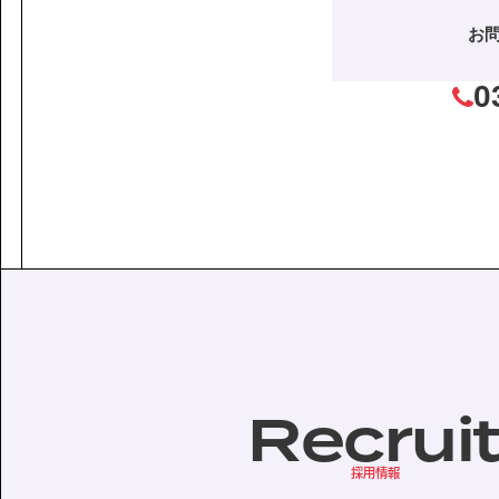
お
0
Recrui
採用情報