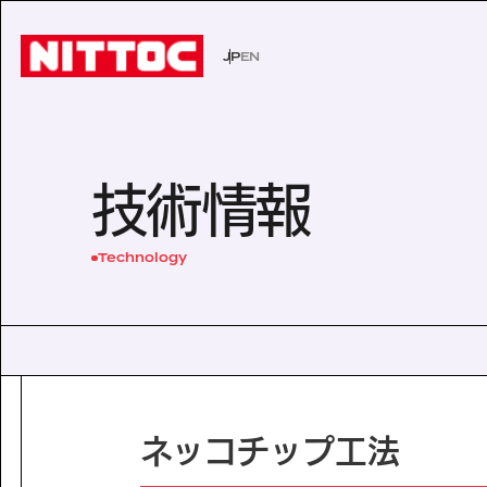
JP
EN
JP
EN
事業内容トップ
技術情報トップ
企業情報トップ
IR情報トップ
サステナビリティトップ
社会イン
技術から
経営理念
株主・投
環境
技術情報
事業内容
企業情報
文化遺産の未来
認証/登録技術一覧
役員一覧
有価証券報告書
展示会一
沿革
株主総会
Sustainability
Technology
社会インフラの未来
経営理念
電力の未来
会社概要
ISO活動
IRニュース
IRカレン
サステナビリティ
Business
Technology
安全・安心な生活の未来
代表挨拶
文化遺産の未来
役員一覧
よくあるご質問
事業内容
技術情報
沿革
Company Inform
事業所一覧
技術情報
グループ会社
企業情報
ネッコチップ工法
Investor Relation
技術から探す
ISO活動