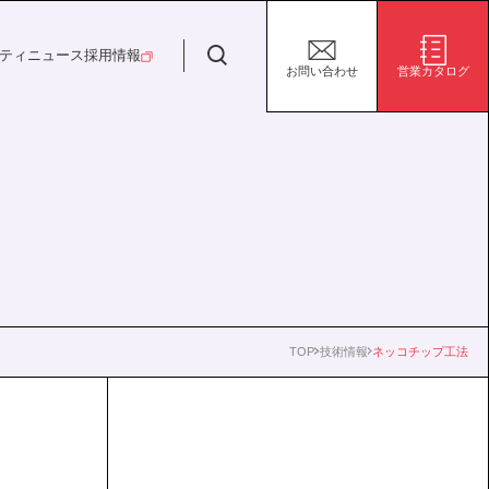
日特建設株式会社
ティ
ニュース
採用情報
お問い合わせ
営業カタログ
安全・安心な生活の未来
施設/用途から探す
代表挨拶
決算短信
ガバナンス
サステナビリティ
グループ会社
電子公告
環境
社会
株式事務手続き案内
ガバナンス
TOP
技術情報
ネッコチップ工法