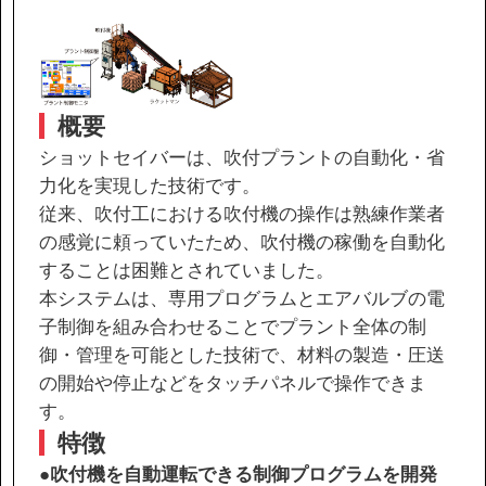
IR情報
サステナビリティ
概要
ニュース
ショットセイバーは、吹付プラントの自動化・省
力化を実現した技術です。
従来、吹付工における吹付機の操作は熟練作業者
お問い合わせ
の感覚に頼っていたため、吹付機の稼働を自動化
することは困難とされていました。
採用情報
本システムは、専用プログラムとエアバルブの電
子制御を組み合わせることでプラント全体の制
御・管理を可能とした技術で、材料の製造・圧送
の開始や停止などをタッチパネルで操作できま
す。
営業カタログダウンロード
特徴
●
吹付機を自動運転できる制御プログラムを開発