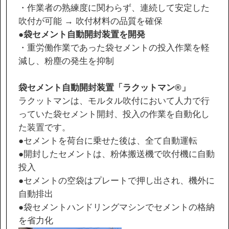
・作業者の熟練度に関わらず、連続して安定した
吹付が可能 → 吹付材料の品質を確保
協力会社の皆様へ
●
袋セメント自動開封装置を開発
・重労働作業であった袋セメントの投入作業を軽
個人情報等保護ポリシー
減し、粉塵の発生を抑制
このサイトの使い方
サイトマップ
袋セメント自動開封装置「ラクットマン
®
」
ラクットマンは、モルタル吹付において人力で行
っていた袋セメント開封、投入の作業を自動化し
た装置です。
●セメントを荷台に乗せた後は、全て自動運転
●開封したセメントは、粉体搬送機で吹付機に自動
投入
●セメントの空袋はプレートで押し出され、機外に
自動排出
●袋セメントハンドリングマシンでセメントの格納
を省力化