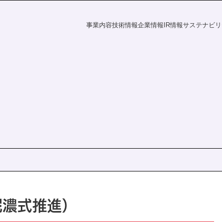
事業内容
技術情報
企業情報
IR情報
サステナビリ
フラの未来
探す
資家の皆様へ
電力の未来
課題から探す
会社概要
財務ハイライト
社会
IR情報
覧
事業所一覧
統合報告書
株主・投資家の皆様へ
財務ハイライト
ダー
ディスクロージャーポリシー
決算短信
有価証券報告書
株主総会
ation
統合報告書
電子公告
泥濃式推進）
s
IRニュース