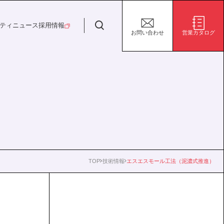
日特建設株式会社
ティ
ニュース
採用情報
お問い合わせ
営業カタログ
安全・安心な生活の未来
施設/用途から探す
代表挨拶
決算短信
ガバナンス
サステナビリティ
グループ会社
電子公告
環境
社会
株式事務手続き案内
ガバナンス
TOP
技術情報
エスエスモール工法（泥濃式推進）