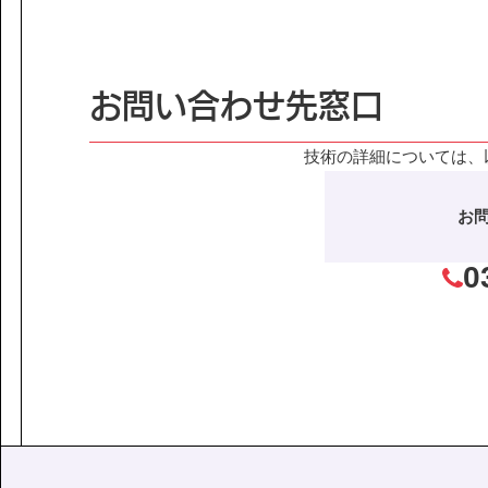
課題から探す
IR情報
施設/用途から探す
認証/登録技術一覧
展示会一覧
お問い合わせ先窓口
ニュース
お問い合わ
技術の詳細については、
お
0
協力会社の皆様へ
個人情報等保護ポリシー
このサイトの使い方
サイトマップ