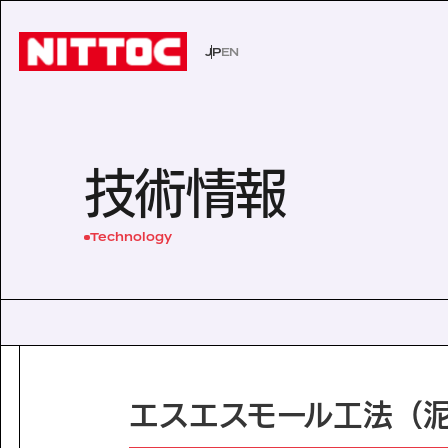
JP
EN
JP
EN
事業内容トップ
技術情報トップ
企業情報トップ
IR情報トップ
サステナビリティトップ
社会イン
技術から
経営理念
株主・投
環境
技術情報
事業内容
企業情報
文化遺産の未来
認証/登録技術一覧
役員一覧
有価証券報告書
展示会一
沿革
株主総会
Sustainability
Technology
社会インフラの未来
経営理念
電力の未来
会社概要
ISO活動
IRニュース
IRカレン
サステナビリティ
Business
Technology
安全・安心な生活の未来
代表挨拶
文化遺産の未来
役員一覧
よくあるご質問
事業内容
技術情報
沿革
Company Inform
事業所一覧
技術情報
グループ会社
企業情報
エスエスモール工法（
Investor Relation
技術から探す
ISO活動