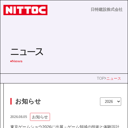
日特建設株式会社
日特建設株式会社
JP
EN
ニュース
News
事業内容
TOP
ニュース
技術情報
お知らせ
企業情報
お知らせ
2026.08.05
東京ゲームショウ2026に出展－ゲーム領域の技術と体験設計