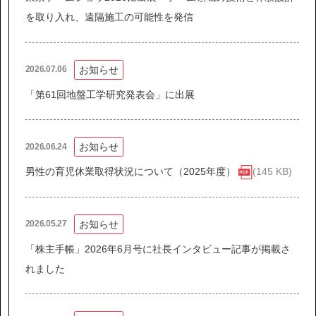
IR情報
を取り入れ、遠隔施工の可能性を発信
サステナビリティ
お知らせ
2026.07.06
ニュース
「第61回地盤工学研究発表会」に出展
お問い合わせ
お知らせ
2026.06.24
男性の育児休業取得状況について（2025年度）
(145 KB)
採用情報
お知らせ
2026.05.27
「株主手帳」2026年6月号に社長インタビュー記事が掲載さ
れました
営業カタログダウンロード