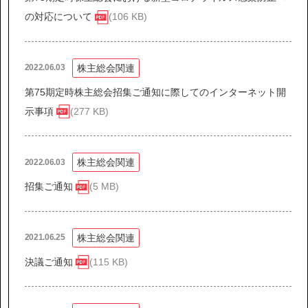
IR情報
の対応について
(106 KB)
サステナビリティ
株主総会関連
2022.06.03
ニュース
第75期定時株主総会招集ご通知に際してのインターネット開
示事項
(277 KB)
お問い合わせ
株主総会関連
2022.06.03
採用情報
招集ご通知
(5 MB)
株主総会関連
2021.06.25
決議ご通知
(115 KB)
営業カタログダウンロード