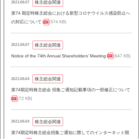
株主総会関連
2021.06.07
第74 期定時株主総会における新型コロナウイルス感染防止へ
協力会社の皆様へ
の対応について
(574 KB)
個人情報等保護ポリシー
このサイトの使い方
株主総会関連
2021.06.07
サイトマップ
Notice of the 74th Annual Shareholders’ Meeting
(647 KB)
株主総会関連
2021.06.04
第74期定時株主総会 招集ご通知記載事項の一部修正について
(72 KB)
株主総会関連
2021.06.04
第74期定時株主総会招集ご通知に際してのインターネット開