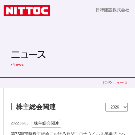
日特建設株式会社
日特建設株式会社
JP
EN
ニュース
News
事業内容
TOP
ニュース
技術情報
株主総会関連
企業情報
株主総会関連
2022.06.03
第75期定時株主総会における新型コロナウイルス感染防止へ