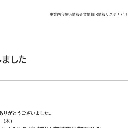
事業内容
技術情報
企業情報
IR情報
サステナビリ
フラの未来
探す
資家の皆様へ
電力の未来
課題から探す
会社概要
財務ハイライト
社会
IR情報
しました
覧
事業所一覧
統合報告書
株主・投資家の皆様へ
財務ハイライト
ダー
ディスクロージャーポリシー
決算短信
有価証券報告書
株主総会
ation
統合報告書
ありがとうございました。
電子公告
s
日（木）
IRニュース