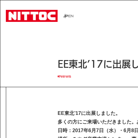
JP
EN
JP
EN
事業内容トップ
技術情報トップ
企業情報トップ
IR情報トップ
サステナビリティトップ
社会イン
技術から
経営理念
株主・投
環境
事業内容
企業情報
EE東北’17に出展
文化遺産の未来
認証/登録技術一覧
役員一覧
有価証券報告書
展示会一
沿革
株主総会
Sustainability
社会インフラの未来
経営理念
News
電力の未来
会社概要
ISO活動
IRニュース
IRカレン
サステナビリティ
Business
Technology
安全・安心な生活の未来
代表挨拶
文化遺産の未来
役員一覧
よくあるご質問
事業内容
技術情報
沿革
Company Inform
EE東北’17に出展しました。
事業所一覧
技術情報
多くの方にご来場いただきました。
グループ会社
企業情報
Investor Relation
日時：2017年6月7日（水）・6月8
技術から探す
ISO活動