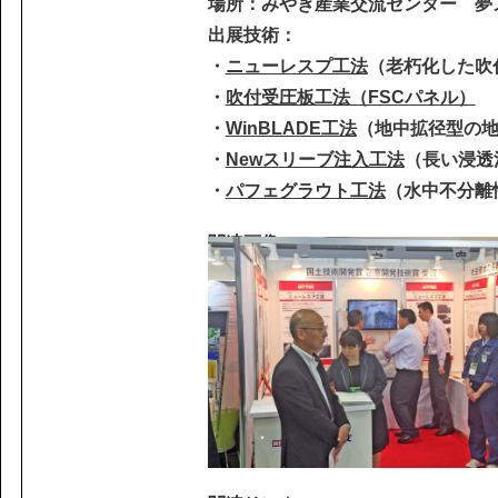
課題から探す
場所：みやぎ産業交流センター 夢メ
IR情報
施設/用途から探す
出展技術：
認証/登録技術一覧
・
ニューレスプ工法
（老朽化した吹
展示会一覧
・
吹付受圧板工法（FSCパネル）
・
WinBLADE工法
（地中拡径型の
ニュース
お問い合わ
・
Newスリーブ注入工法
（長い浸透
・
パフェグラウト工法
（水中不分離
関連画像
協力会社の皆様へ
個人情報等保護ポリシー
このサイトの使い方
サイトマップ