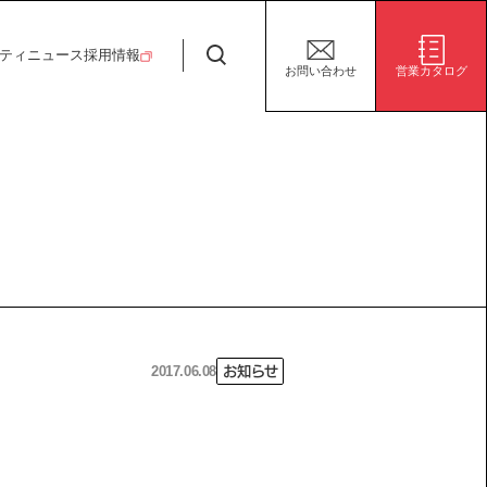
日特建設株式会社
ティ
ニュース
採用情報
お問い合わせ
営業カタログ
安全・安心な生活の未来
施設/用途から探す
代表挨拶
決算短信
ガバナンス
サステナビリティ
グループ会社
電子公告
環境
社会
株式事務手続き案内
ガバナンス
2017.06.08
お知らせ