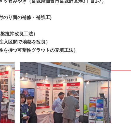
IRカレンダー
ッセみやぎ（宮城県仙台市宮城野区港3丁目1-7）
ディスクロージャーポリシー
株式事務手続きご案内
付のり面の補修・補強工)
よくあるご質問
地盤撹拌改良工法）
せ
採用情報
注入区間で地盤を改良）
性を持つ可塑性グラウトの充填工法）
営業カタログダウンロード