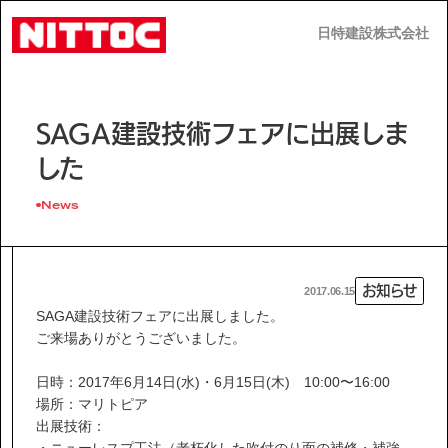
日特建設株式会社
日特建設株式会社
JP
EN
SAGA建設技術フェアに出展しま
した
News
事業内容
お知らせ
2017.06.15
技術情報
SAGA建設技術フェアに出展しました。
ご来場ありがとうございました。
企業情報
日時：2017年6月14日(水)・6月15日(木) 10:00〜16:00
場所：マリトピア
出展技術：
・
ニューレスプ工法
（老朽化した吹付のり面の補修・補強