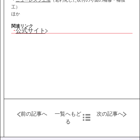
IR情報
工）
ほか
サステナビリティ
関連リンク
公式サイト
ニュース
お問い合わせ
採用情報
前の記事へ
一覧へもど
次の記事へ
る
営業カタログダウンロード