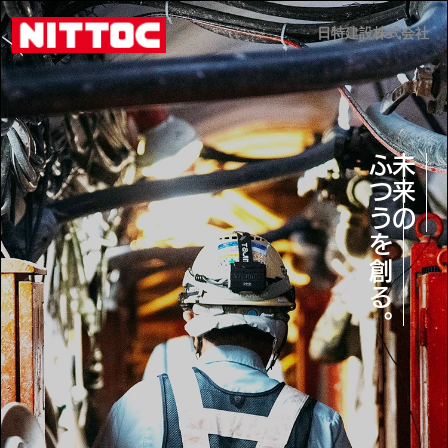
日特建設株式会社
日特建設株式会社
JP
EN
ふつうを創る。
未来の
事業内容
技術情報
企業情報