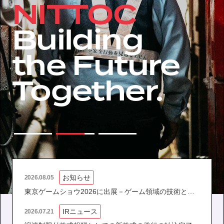
NITTOC
IR情報
Building
サステナビリティ
the Future
ニュース
Together.
お問い合わせ
採用情報
お知らせ
2026.08.05
東京ゲームショウ2026に出展－ゲーム領域の技術と体
営業カタログダウンロード
験設計を取り入れ、遠隔施工の可能性を発信
IRニュース
2026.07.21