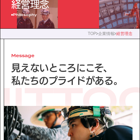
IR情報
経営理念
Philosophy
サステナビリティ
TOP
企業情報
経営理念
ニュース
Message
お問い合わせ
見えないところにこそ、
私たちのプライドがある。
採用情報
営業カタログダウンロード