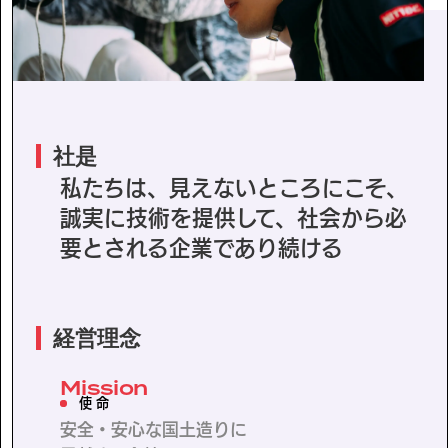
協力会社の皆様へ
個人情報等保護ポリシー
このサイトの使い方
社是
サイトマップ
私たちは、見えないところにこそ、
誠実に技術を提供して、社会から必
要とされる
企業であり続ける
経営理念
Mission
使 命
安全・安心な国土造りに