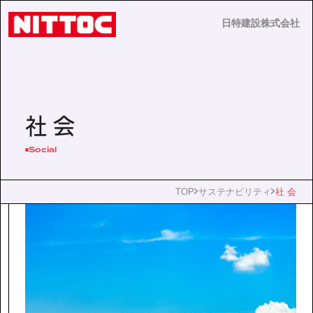
日特建設株式会社
日特建設株式会社
JP
EN
社 会
Social
事業内容
TOP
サステナビリティ
社 会
技術情報
企業情報