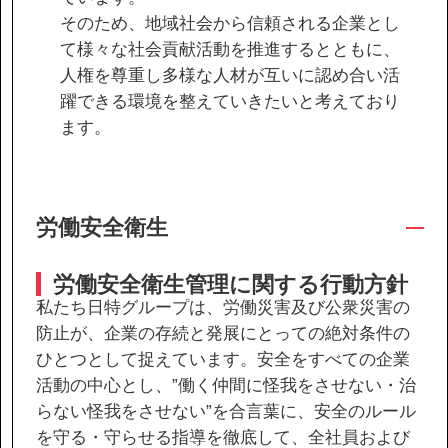
そのため、地域社会から信頼される企業とし
て様々な社会貢献活動を推進するとともに、
協力会社の皆様へ
人権を尊重し多様な人材が互いに認め合い活
個人情報等保護ポリシー
躍できる環境を整えていきたいと考えており
ます。
このサイトの使い方
サイトマップ
労働安全衛生
労働安全衛生管理に関する行動方針
私たち日特グループは、労働災害及び公衆災害の
防止が、企業の存続と発展にとっての絶対条件の
ひとつとして捉えています。安全をすべての企業
活動の中心とし、”働く仲間に怪我をさせない・治
らない怪我をさせない”を合言葉に、安全のルール
を守る・守らせる指導を徹底して、全社員および