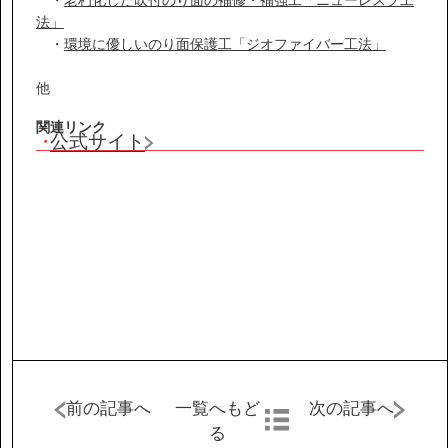
IR情報
法」
・
環境に優しいのり面保護工「ジオファイバー工法」
サステナビリティ
他
関連リンク
ニュース
公式サイト
お問い合わせ
採用情報
営業カタログダウンロード
前の記事へ
一覧へもど
次の記事へ
る