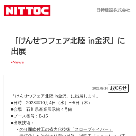
日特建設株式会社
日特建設株式会社
JP
EN
「けんせつフェア北陸 in金沢」に
出展
News
事業内容
お知らせ
2023.09.14
技術情報
「けんせつフェア北陸 in金沢」に出展します。
■日時：2023年10月4日（水）〜5日（木）
■会場：石川県産業展示館 4号館
企業情報
■ブース番号：B-15
■出展技術：
・
のり面吹付工の省力化技術「スロープセイバー」
・
老朽化した吹付のり面の補修・補強工「ニューレスプ工