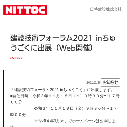
日特建設株式会社
日特建設株式会社
JP
EN
建設技術フォーラム2021 inちゅ
うごくに出展（Web開催）
News
事業内容
お知らせ
2021.11.16
技術情報
「建設技術フォーラム2021 inちゅうごく」に出展します。
■開催日時 令和３年１１月１８日（木）９時３０分〜１７時
００分
企業情報
令和３年１１月１９日（金）９時３０分〜１７
時００分
※令和４年3月末までホームページは公開しま
す。