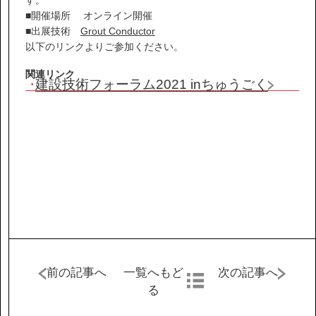
IR情報
■開催場所 オンライン開催
■出展技術
Grout Conductor
サステナビリティ
以下のリンクよりご参加ください。
関連リンク
建設技術フォーラム2021 inちゅうごく
ニュース
お問い合わせ
採用情報
前の記事へ
一覧へもど
次の記事へ
営業カタログダウンロード
る