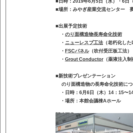
課題から探す
■日時
：2019年6月5日（水）・6日
IR情報
施設/用途から探す
■場所
：みやぎ産業交流センター 夢
認証/登録技術一覧
展示会一覧
■出展予定技術
・
のり面構造物長寿命化技術
ニュース
お問い合わ
・
ニューレスプ工法
（老朽化した
・
FSCパネル
（吹付受圧板工法）
・
Grout Conductor
（薬液注入制
■新技術プレゼンテーション
のり面構造物の長寿命化技術につ
・日時：6月6日（木）14：15〜14
協力会社の皆様へ
・場所：本館会議棟Aホール
個人情報等保護ポリシー
このサイトの使い方
関連画像
サイトマップ