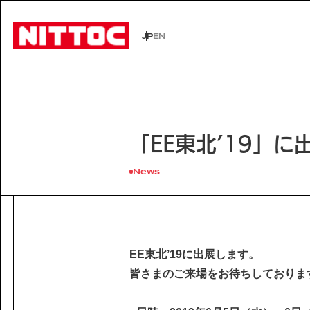
JP
EN
JP
EN
事業内容トップ
技術情報トップ
企業情報トップ
IR情報トップ
サステナビリティトップ
社会イン
技術から
経営理念
株主・投
環境
事業内容
企業情報
「EE東北’19」に
文化遺産の未来
認証/登録技術一覧
役員一覧
有価証券報告書
展示会一
沿革
株主総会
Sustainability
社会インフラの未来
経営理念
News
電力の未来
会社概要
ISO活動
IRニュース
IRカレン
サステナビリティ
Business
Technology
安全・安心な生活の未来
代表挨拶
文化遺産の未来
役員一覧
よくあるご質問
事業内容
技術情報
沿革
Company Inform
EE東北’19に出展します。
事業所一覧
技術情報
皆さまのご来場をお待ちしておりま
グループ会社
企業情報
Investor Relation
技術から探す
ISO活動