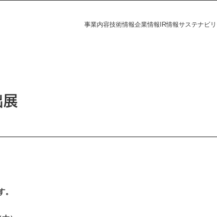
事業内容
技術情報
企業情報
IR情報
サステナビリ
フラの未来
探す
資家の皆様へ
電力の未来
課題から探す
会社概要
財務ハイライト
社会
IR情報
出展
覧
事業所一覧
統合報告書
株主・投資家の皆様へ
財務ハイライト
ダー
ディスクロージャーポリシー
決算短信
有価証券報告書
株主総会
ation
統合報告書
す。
電子公告
s
IRニュース