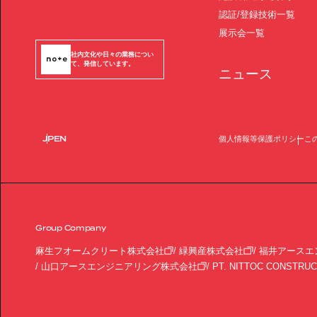
認証/登録技術一覧
展示会一覧
社内文化や日々の業務につい
て、発信しています。
ニュース
JP
EN
個人情報等保護ポリシー
こ
Group Company
麻生フオームクリート株式会社
緑興産株式会社
福井アースエ
山口アースエンジニアリング株式会社
PT. NITTOC CONSTRUC