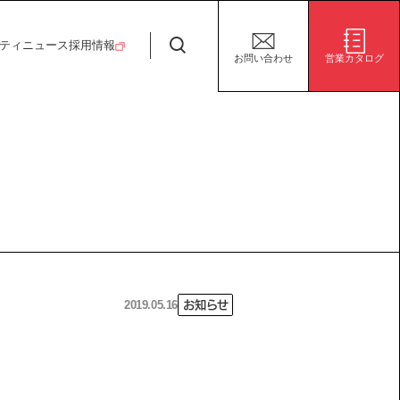
日特建設株式会社
ティ
ニュース
採用情報
お問い合わせ
営業カタログ
安全・安心な生活の未来
施設/用途から探す
代表挨拶
決算短信
ガバナンス
サステナビリティ
グループ会社
電子公告
環境
社会
株式事務手続き案内
ガバナンス
2019.05.16
お知らせ