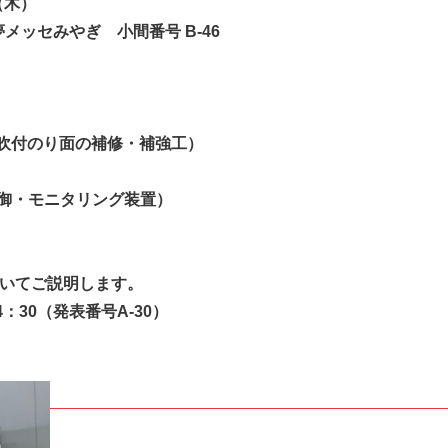
IRカレンダー
（木）
ディスクロージャーポリシー
メッセみやぎ 小間番号 B-46
株式事務手続きご案内
よくあるご質問
せ
採用情報
吹付のり面の補修・補強工）
御・モニタリング装置）
営業カタログダウンロード
いてご説明します。
：30（発表番号A-30）