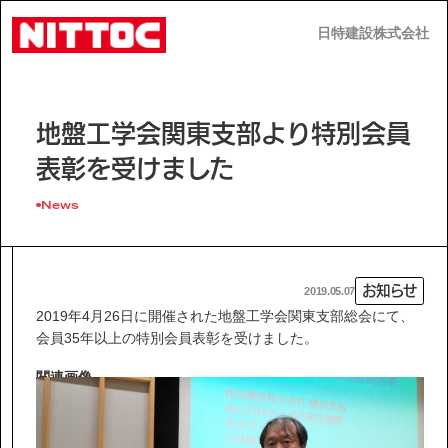
日特建設株式会社
日特建設株式会社
JP
EN
地盤工学会関東支部より特別会員
表彰を受けました
News
事業内容
お知らせ
2019.05.07
技術情報
2019年4月26日に開催された地盤工学会関東支部総会にて、
会員35年以上の特別会員表彰を受けました。
関連画像
企業情報