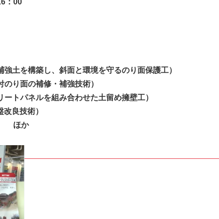
IRカレンダー
：00
ディスクロージャーポリシー
株式事務手続きご案内
よくあるご質問
せ
採用情報
補強土を構築し、斜面と環境を守るのり面保護工）
付のり面の補修・補強技術）
リートパネルを組み合わせた土留め擁壁工）
盤改良技術）
営業カタログダウンロード
か