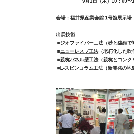
課題から探す
9月1日（木）10：00〜16
IR情報
施設/用途から探す
認証/登録技術一覧
会場：福井県産業会館 1号館展示場
展示会一覧
出展技術
ニュース
お問い合わ
■
ジオファイバー工法
（砂と繊維で
■
ニューレスプ工法
（老朽化した吹
■
親杭パネル壁工法
（親杭とコンク
■
L-スピンコラム工法
（新開発の地
ほ
関連画像
協力会社の皆様へ
個人情報等保護ポリシー
このサイトの使い方
サイトマップ