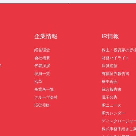
企業情報
IR情報
経営理念
株主・投資家の皆
会社概要
財務ハイライト
来
代表挨拶
決算短信
役員一覧
有価証券報告書
沿革
株主総会
事業所一覧
統合報告書
グループ会社
電子公告
ISO活動
IRニュース
IRカレンダー
ディスクロージャ
株式事務手続きご