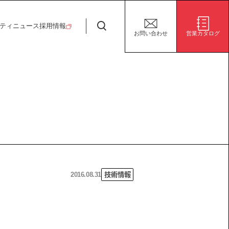
日特建設株式会社
ティ
ニュース
採用情報
お問い合わせ
営業カタログ
安全・安心な生活の未来
施設/用途から探す
代表挨拶
決算短信
ガバナンス
サステナビリティ
グループ会社
電子公告
環境
社会
株式事務手続き案内
ガバナンス
2016.08.31
技術情報