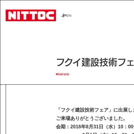
JP
EN
JP
EN
事業内容トップ
技術情報トップ
企業情報トップ
IR情報トップ
サステナビリティトップ
社会イン
技術から
経営理念
株主・投
環境
事業内容
企業情報
フクイ建設技術フ
文化遺産の未来
認証/登録技術一覧
役員一覧
有価証券報告書
展示会一
沿革
株主総会
Sustainability
社会インフラの未来
経営理念
News
電力の未来
会社概要
ISO活動
IRニュース
IRカレン
サステナビリティ
Business
Technology
安全・安心な生活の未来
代表挨拶
文化遺産の未来
役員一覧
よくあるご質問
事業内容
技術情報
沿革
Company Inform
「フクイ建設技術フェア」に出展し
事業所一覧
技術情報
ご来場ありがとうございました。
グループ会社
企業情報
Investor Relation
会期：2016年8月31日（水）10：00
技術から探す
ISO活動