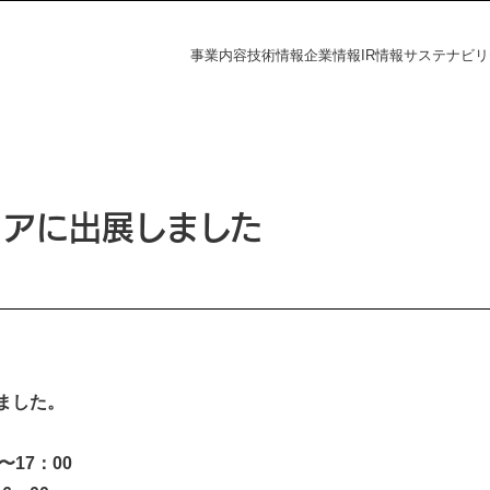
事業内容
技術情報
企業情報
IR情報
サステナビリ
フラの未来
探す
資家の皆様へ
電力の未来
課題から探す
会社概要
財務ハイライト
社会
IR情報
ェアに出展しました
覧
事業所一覧
統合報告書
株主・投資家の皆様へ
財務ハイライト
ダー
ディスクロージャーポリシー
決算短信
有価証券報告書
株主総会
ation
ました。
統合報告書
電子公告
s
〜17：00
IRニュース