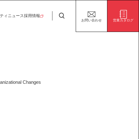
日特建設株式会社
ティ
ニュース
採用情報
お問い合わせ
営業カタログ
安全・安心な生活の未来
施設/用途から探す
代表挨拶
決算短信
ガバナンス
サステナビリティ
グループ会社
電子公告
環境
ganizational Changes
社会
株式事務手続き案内
ガバナンス