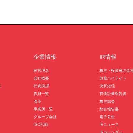
IRカレンダー
ディスクロージャーポリシー
株式事務手続きご案内
よくあるご質問
せ
採用情報
企業情報
IR情報
営業カタログダウンロード
経営理念
株主・投資家の皆
会社概要
財務ハイライト
来
代表挨拶
決算短信
役員一覧
有価証券報告書
沿革
株主総会
事業所一覧
統合報告書
グループ会社
電子公告
ISO活動
IRニュース
IRカレンダー