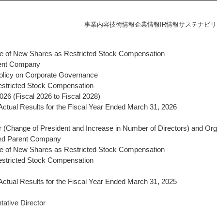
事業内容
技術情報
企業情報
IR情報
サステナビリ
ce of New Shares as Restricted Stock Compensation
arent Company
フラの未来
探す
資家の皆様へ
電力の未来
課題から探す
会社概要
財務ハイライト
社会
 Policy on Corporate Governance
estricted Stock Compensation
IR情報
6 (Fiscal 2026 to Fiscal 2028)
覧
事業所一覧
統合報告書
ctual Results for the Fiscal Year Ended March 31, 2026
株主・投資家の皆様へ
 (Change of President and Increase in Number of Directors) and Or
財務ハイライト
ダー
ディスクロージャーポリシー
sted Parent Company
決算短信
ce of New Shares as Restricted Stock Compensation
有価証券報告書
estricted Stock Compensation
株主総会
ation
統合報告書
ctual Results for the Fiscal Year Ended March 31, 2025
電子公告
s
ative Director
IRニュース