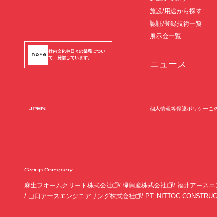
施設/用途から探す
認証/登録技術一覧
展示会一覧
社内文化や日々の業務につい
て、発信しています。
ニュース
JP
EN
個人情報等保護ポリシー
こ
Group Company
麻生フオームクリート株式会社
緑興産株式会社
福井アースエ
山口アースエンジニアリング株式会社
PT. NITTOC CONSTRUC