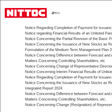
JP
EN
JP
EN
Notice Regarding Completion of Payment for Issuan
Notice regarding Financial Results of an Unlisted P
事業内容トップ
技術情報トップ
企業情報トップ
IR情報トップ
サステナビリティトップ
社会イン
技術から
経営理念
株主・投
環境
Notice Concerning the Partial Revision of the Basic
Notice Concerning the Issuance of New Stocks as R
事業内容
企業情報
Formulation of the Medium-Term Management Plan 202
文化遺産の未来
認証/登録技術一覧
役員一覧
有価証券報告書
展示会一
沿革
株主総会
Notice Concerning Difference between Forecast and A
Sustainability
Matters Concerning Controlling Shareholders, etc
社会インフラの未来
経営理念
Notice Concerning Change of Representative Director
電力の未来
会社概要
ISO活動
IRニュース
IRカレン
サステナビリティ
Business
Technology
Notice Concerning Interim Financial Results of Unli
安全・安心な生活の未来
代表挨拶
Notice Regarding Completion of Payment for Issuan
文化遺産の未来
役員一覧
Notice Concerning the Issuance of New Stocks as R
よくあるご質問
事業内容
技術情報
沿革
Company Inform
Integrated Report 2024
事業所一覧
Notice Concerning Difference between Forecast and A
技術情報
Matters Concerning Controlling Shareholders, etc.
グループ会社
企業情報
Investor Relation
Notice Concerning Change (Resignation) of Represent
技術から探す
ISO活動