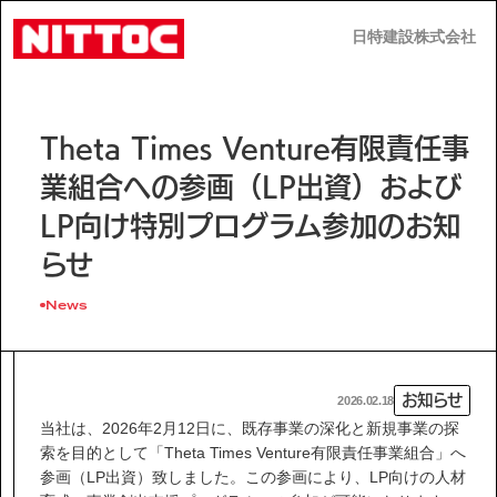
日特建設株式会社
日特建設株式会社
JP
EN
Theta Times Venture有限責任事
業組合への参画（LP出資）および
LP向け特別プログラム参加のお知
らせ
事業内容
News
技術情報
お知らせ
2026.02.18
企業情報
当社は、2026年2月12日に、既存事業の深化と新規事業の探
索を目的として「Theta Times Venture有限責任事業組合」へ
参画（LP出資）致しました。この参画により、LP向けの人材