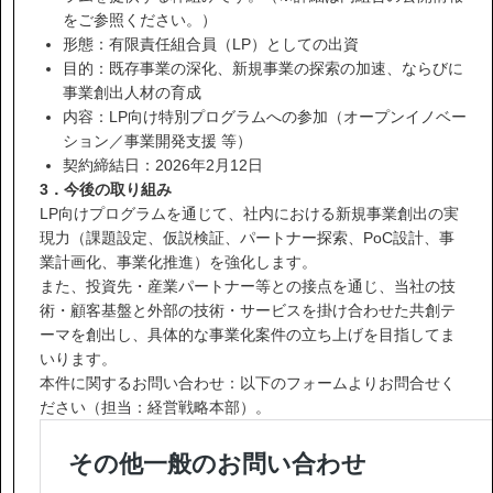
をご参照ください。）
形態：有限責任組合員（LP）としての出資
目的：既存事業の深化、新規事業の探索の加速、ならびに
協力会社の皆様へ
事業創出人材の育成
個人情報等保護ポリシー
内容：LP向け特別プログラムへの参加（オープンイノベー
ション／事業開発支援 等）
このサイトの使い方
契約締結日：2026年2月12日
サイトマップ
3．今後の取り組み
LP向けプログラムを通じて、社内における新規事業創出の実
現力（課題設定、仮説検証、パートナー探索、PoC設計、事
業計画化、事業化推進）を強化します。
また、投資先・産業パートナー等との接点を通じ、当社の技
術・顧客基盤と外部の技術・サービスを掛け合わせた共創テ
ーマを創出し、具体的な事業化案件の立ち上げを目指してま
いります。
本件に関するお問い合わせ：以下のフォームよりお問合せく
ださい（担当：経営戦略本部）。