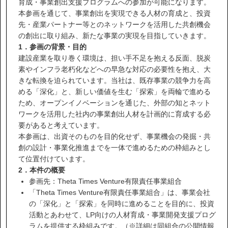
IR情報
育成・事業創出支援プログラムへの参加が可能になります。
本参画を通じて、事業創出を実現できる人材の育成と、投資
先・産業パートナー等とのネットワークを活用した共創機会
サステナビリティ
の創出に取り組み、新たな事業の実現を目指していきます。
1
．参画の背景・目的
建設産業を取り巻く環境は、担い手不足を抱える反面、脱炭
ニュース
素やインフラ老朽化などへの早急な対応の必要性を抱え、大
きな転換を迫られています。当社は、既存事業の競争力を高
める「深化」と、新しい価値を生む「探索」を両輪で進める
お問い合わせ
ため、オープンイノベーションを通じた、外部の知とネット
ワークを活用した社内の事業創出人材を計画的に育成する必
要があると考えています。
採用情報
本参画は、出資そのものを目的化せず、事業機会の発掘・共
創の設計・事業化推進までを一体で進めるための枠組みとし
て位置付けています。
2．本件の概要
参画先：Theta Times Venture有限責任事業組合
「Theta Times Venture有限責任事業組合」は、事業会社
営業カタログダウンロード
の「深化」と「探索」を同時に進めることを目的に、投資
活動とあわせて、LP向けの人材育成・事業開発支援プログ
ラムを提供する枠組みです。（※詳細は同組合の公開情報