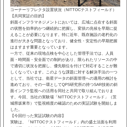
コーナーリフレクタ設置状況（NITTOCテストフィールド）
【共同実証の目的】
協力会社の皆様へ
斜面インフラマネジメントにおいては、広域に点在する斜面
個人情報等保護ポリシー
の状態を効率的かつ継続的に把握し、変状の兆候を早期に捉
えることが必要になります。特に近年、既存施設の老朽化の
このサイトの使い方
進行が大きな問題となっており、健全性・安定性の早期把握
サイトマップ
はますます重要となっています。
一方で、従来の現地点検を中心とした管理手法では、人員
面・時間面・安全面での制約があり、限られたリソースの中
で適切に状況を把握し、優先順位を付けて対応することが難
しくなっています。このような課題に対する解決手法の一つ
として、当社では、衛星データの斜面管理への適用の検討を
進めており、その一環としてQPS研究所の持つSAR技術の斜
面インフラ監視への活用を同社と共同で取り組んでおりま
す。今回、当社の実験場「NITTOCテストフィールド」（茨
城県坂東市）で監視精度の確認のための実証試験を開始しま
した。
【今回行った実証試験の内容】
実験は、「NITTOCテストフィールド」内の盛土法面を利用