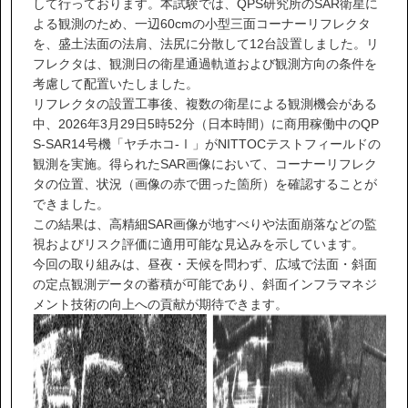
して行っております。本試験では、QPS研究所のSAR衛星に
よる観測のため、一辺60cmの小型三面コーナーリフレクタ
を、盛土法面の法肩、法尻に分散して12台設置しました。リ
フレクタは、観測日の衛星通過軌道および観測方向の条件を
考慮して配置いたしました。
リフレクタの設置工事後、複数の衛星による観測機会がある
中、2026年3月29日5時52分（日本時間）に商用稼働中のQP
S-SAR14号機「ヤチホコ-Ⅰ」がNITTOCテストフィールドの
観測を実施。得られたSAR画像において、コーナーリフレク
タの位置、状況（画像の赤で囲った箇所）を確認することが
できました。
この結果は、高精細SAR画像が地すべりや法面崩落などの監
視およびリスク評価に適用可能な見込みを示しています。
今回の取り組みは、昼夜・天候を問わず、広域で法面・斜面
の定点観測データの蓄積が可能であり、斜面インフラマネジ
メント技術の向上への貢献が期待できます。