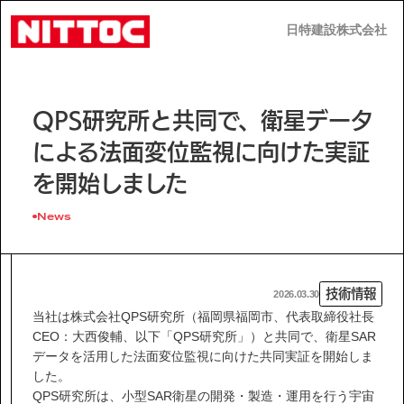
日特建設株式会社
日特建設株式会社
JP
EN
QPS研究所と共同で、衛星データ
による法面変位監視に向けた実証
を開始しました
News
事業内容
技術情報
技術情報
2026.03.30
当社は株式会社QPS研究所（福岡県福岡市、代表取締役社長
CEO：大西俊輔、以下「QPS研究所」）と共同で、衛星SAR
企業情報
データを活用した法面変位監視に向けた共同実証を開始しま
した。
QPS研究所は、小型SAR衛星の開発・製造・運用を行う宇宙