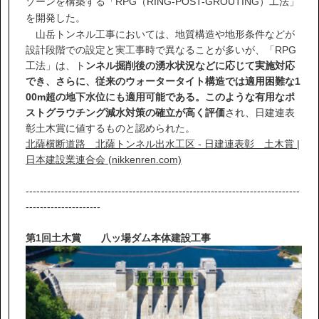
ゾーンを構築する「RPG（RING-POST-GROUTING）工法」
を開発した。
山岳トンネル工事においては、地質構造や地形条件などが
設計段階での設定と実工事時で異なることが多いが、「RPG
工法」は、ト
ンネル掘削後の湧水状況などに応じて実施対応
でき、さらに、従来のウォータータイト構造では適用困難な1
00m超の地下水位にも適用可能である。このような有用なポ
ストグラウチング減水対策の確立が高く評価
され、日建連表
彰土木賞に値するものと認められた。
北薩横断道路 北薩トンネル出水工区 - 日建連表彰 土木賞 |
日本建設業連合会 (nikkenren.com)
-----------------------------------------------------------------------------
---------------------
第1回土木賞 八ッ場ダム本体建設工事