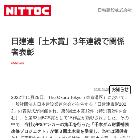
日特建設株式会社
日特建設株式会社
JP
EN
日建連「土木賞」3年連続で関係
者表彰
News
事業内容
お知らせ
2023.01.22
技術情報
2022年11月25日、The Okura Tokyo（東京港区）において、
一般社団法人日本建設業連合会が主催する「日建連表彰202
2」の表彰式が開催され、第3回土木賞12件（特別賞2件を含
企業情報
む）、と第63回BCS賞として15作品が顕彰されました。その
中で、
当社がPSアンカーの施工を行った「千本ダム耐震補強
改修プロジェクト」が第３回土木賞を受賞し、当社は関係者
として表彰
されました。なお当社は、第1回土木賞「八ッ場ダ