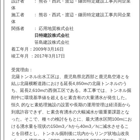
設計者 ： 熊谷・西武・渡辺・鎌田特定建設工事共同企業
体
施工者 ： 熊谷・西武・渡辺・鎌田特定建設工事共同企業
体
関係者 ： 応用地質株式会社
日特建設株式会社
笹島建設株式会社
着工年月：2009年3月16日
竣工年月 ：2017年3月17日
受賞理由：
北薩トンネル出水工区は、鹿児島県北西部と鹿児島空港とを
結ぶ北薩横断道路における延長4,850mの北薩トンネルのう
ち、延長2,610mの西側工区である。
本工事では、トンネル掘
削中に環境基準値を超えるヒ素含有の大量湧水が発生した。
恒久 的なヒ素処理施設の設置や長期の運用管理は経済面から
到底許容できず、ヒ素含有湧水の大幅減水が最重要課題とな
った。そこで、種々の検討をもとに、最大湧水区間100mにお
ける湧水量を現状の150m3／hから40m3／hに減水させるこ
とを目標とし、トンネル掘削後に坑内からリング状地山改良