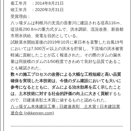
着工年月 ：2014年8月21日
竣工年月 ：2020年3月31日
受賞理由：
八ッ場ダムは利根川の支流の吾妻川に建設される堤高116ｍ、
堤頂長290.8ｍの重力式ダムで、洪水調節、流況改善、新規都
市用水供給、発電を目的としている。
試験湛水開始直後の2019年10月に東日本を直撃した台風19号
においては7,500万㎥以上の洪水を貯留し、下流域の洪水被害
軽減に貢献したことが広く報道された。その際のダムの漏水
量は同規模のダムの1/50程度できわめて良好な品質であるこ
とも確認された。
数々の施工プロセスの改善による大幅な工程短縮と高い品質
確保を実現した本技術は、今後のダム建設においても大いに
参考になるとともに、ダムによる治水効果を広く示したこと
は、土木技術に対する社会的評価の向上に大きく貢献
するも
ので、日建連表彰土木賞に値するものと認められた。
八ッ場ダム本体建設工事 - 日建連表彰 土木賞 | 日本建設業
連合会 (nikkenren.com)
-----------------------------------------------------------------------------