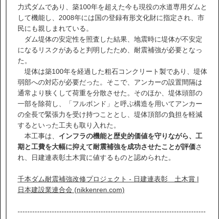
力式ダムであり、築100年を超えた今も現役の水道専用ダムと
して機能し、2008年には国の登録有形文化財に指定され、市
民にも親しまれている。
ダム堤体の安定性を照査した結果、地震時に堤体が不安定
になるリスクがあると判明したため、耐震補強が必要となっ
た。
堤体は築100年を経過した粗石コンクリート製であり、堤体
弱部への対応が必要だった。そこで、アンカーの設置間隔は
通常より狭くして荷重を分散させた。そのほか、堤体頭部の
一部を除荷し、「フルボンド」と呼ぶ構造を用いてアンカー
の全長で緊張力を受け持つこととし、堤体頂部の負担を軽減
するといった工夫も取り入れた。
本工事は、
インフラの機能と歴史的価値を守りながら、工
期と工費を大幅に抑えて耐震補強を成功させたことが評価
さ
れ、日建連表彰土木賞に値するものと認められた。
千本ダム耐震補強改修プロジェクト - 日建連表彰 土木賞 |
日本建設業連合会 (nikkenren.com)
-----------------------------------------------------------------------------