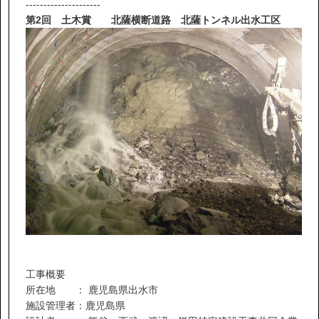
---------------------
第2回 土木賞 北薩横断道路 北薩トンネル出水工区
工事概要
所在地 ： 鹿児島県出水市
施設管理者：鹿児島県