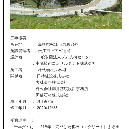
工事概要
所在地 ： 島根県松江市東忌部外
施設管理者 ： 松江市上下水道局
設計者 ：一般財団法人ダム技術センター
：中電技術コンサルタント株式会社
施工者 ： 株式会社大林組
関係者 ：日特建設株式会社
大林道路株式会社
株式会社藤井基礎設計事務所
田部石材株式会社
着工年月 ： 2019/7/5
竣工年月 ： 2020/12/23
受賞理由 ：
千本ダムは、1918年に完成した粗石コンクリートによる重