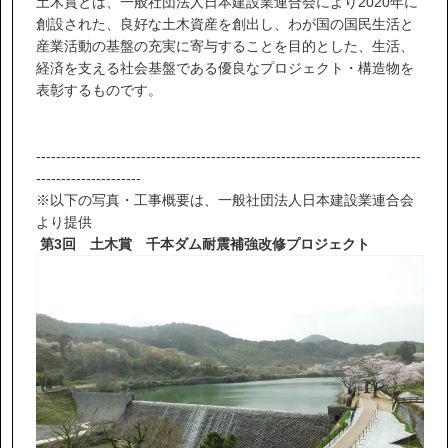
土木賞とは、一般社団法人日本建設業連合会により2020年に
創設された、良好な土木資産を創出し、わが国の国民生活と
産業活動の基盤の充実に寄与することを目的とした、生活、
協力会社の皆様へ
経済を支える社会基盤である優良なプロジェクト・構造物を
表彰するものです。
個人情報等保護ポリシー
このサイトの使い方
-----------------------------------------------------------------------------
サイトマップ
---------------------
※以下の写真・工事概要は、一般社団法人日本建設業連合会
より提供
第3回 土木賞 千本ダム耐震補強改修プロジェクト