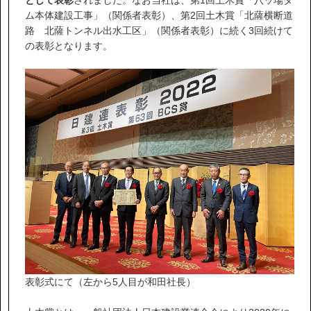
IR情報
ム本体建設工事」（関係者表彰）、第2回土木賞「北薩横断道
路 北薩トンネル出水工区」（関係者表彰）に続く3回続けて
サステナビリティ
の表彰となります。
ニュース
お問い合わせ
採用情報
営業カタログダウンロード
表彰式にて（左から5人目が和田社長）