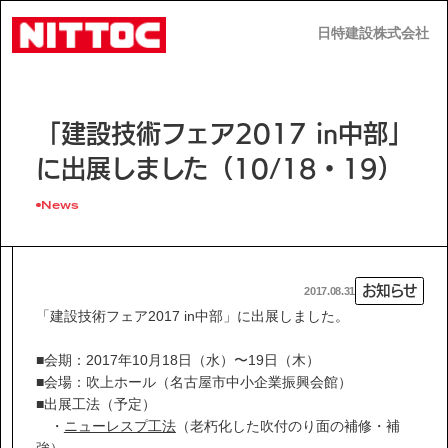
日特建設株式会社
日特建設株式会社
JP
EN
「建設技術フェア2017 in中部」
に出展しました（10/18・19）
News
事業内容
お知らせ
2017.08.31
技術情報
「建設技術フェア2017 in中部」に出展しました。
■会期：2017年10月18日（水）〜19日（木）
企業情報
■会場：吹上ホール（名古屋市中小企業振興会館）
■出展工法（予定）
・
ニューレスプ工法
（老朽化した吹付のり面の補修・補
強）