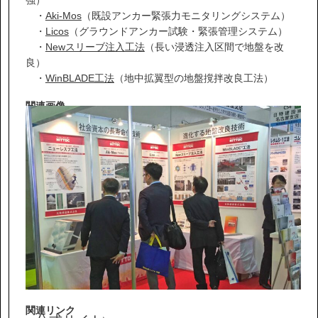
IR情報
・
Aki-Mos
（既設アンカー緊張力モニタリングシステム）
・
Licos
（グラウンドアンカー試験・緊張管理システム）
サステナビリティ
・
Newスリーブ注入工法
（長い浸透注入区間で地盤を改
良）
・
WinBLADE工法
（地中拡翼型の地盤撹拌改良工法）
ニュース
関連画像
お問い合わせ
採用情報
営業カタログダウンロード
関連リンク