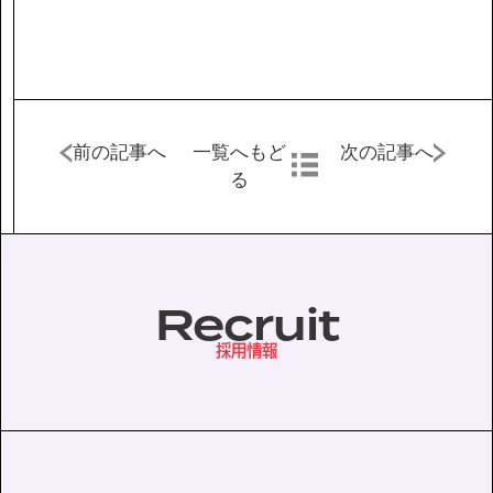
協力会社の皆様へ
個人情報等保護ポリシー
このサイトの使い方
前の記事へ
一覧へもど
次の記事へ
る
サイトマップ
Recruit
採用情報