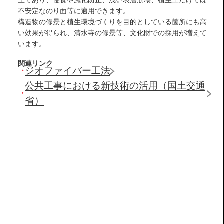
IR情報
不安定なのり面等に適用できます。
構造物の修景と植生環境づくりを目的としている箇所にも高
サステナビリティ
い効果が得られ、清水寺の修景等、文化財での採用が増えて
います。
関連リンク
ニュース
ジオファイバー工法
公共工事における新技術の活用（国土交通
お問い合わせ
省）
採用情報
営業カタログダウンロード