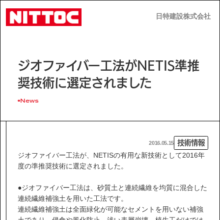
日特建設株式会社
日特建設株式会社
JP
EN
ジオファイバー工法がNETIS準推
奨技術に選定されました
News
事業内容
技術情報
2016.05.15
技術情報
ジオファイバー工法が、NETISの有用な新技術として2016年
度の準推奨技術に選定されました。
企業情報
●ジオファイバー工法は、砂質土と連続繊維を均質に混合した
連続繊維補強土を用いた工法です。
連続繊維補強土は全面緑化が可能なセメントを用いない補強
土であり、侵食や風化防止、浅い表層崩壊、植生工だけでは