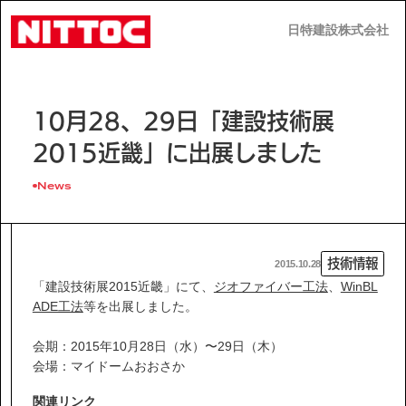
日特建設株式会社
日特建設株式会社
JP
EN
10月28、29日「建設技術展
2015近畿」に出展しました
News
事業内容
技術情報
2015.10.28
技術情報
「建設技術展2015近畿」にて、
ジオファイバー工法
、
WinBL
ADE工法
等を出展しました。
企業情報
会期：2015年10月28日（水）〜29日（木）
会場：マイドームおおさか
関連リンク