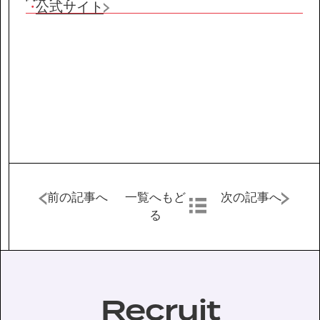
IR情報
公式サイト
サステナビリティ
ニュース
お問い合わせ
採用情報
前の記事へ
一覧へもど
次の記事へ
る
営業カタログダウンロード
Recruit