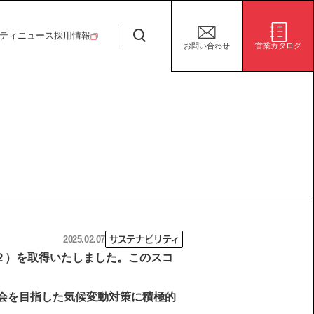
日特建設株式会社
ティ
ニュース
採用情報
お問い合わせ
営業カタログ
安全・安心な生活の未来
施設/用途から探す
代表挨拶
決算短信
ガバナンス
サステナビリティ
グループ会社
電子公告
環境
社会
株式事務手続き案内
ガバナンス
2025.02.07
サステナビリティ
※２）を取得いたしました。このスコ
会を目指した気候変動対策に積極的