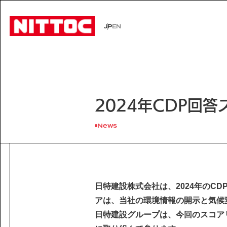
JP
EN
JP
EN
事業内容トップ
技術情報トップ
企業情報トップ
IR情報トップ
サステナビリティトップ
社会イン
技術から
経営理念
株主・投
環境
事業内容
企業情報
2024年CDP回
文化遺産の未来
認証/登録技術一覧
役員一覧
有価証券報告書
展示会一
沿革
株主総会
Sustainability
社会インフラの未来
経営理念
News
電力の未来
会社概要
ISO活動
IRニュース
IRカレン
サステナビリティ
Business
Technology
安全・安心な生活の未来
代表挨拶
文化遺産の未来
役員一覧
よくあるご質問
事業内容
技術情報
沿革
Company Inform
日特建設株式会社は、2024年のC
事業所一覧
技術情報
アは、当社の環境情報の開示と気候
グループ会社
企業情報
Investor Relation
日特建設グループは、今回のスコア
技術から探す
ISO活動