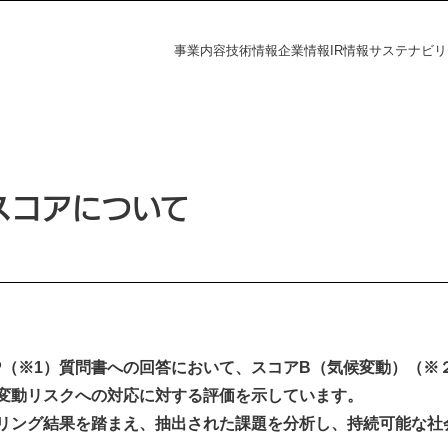
事業内容
技術情報
企業情報
IR情報
サステナビリ
フラの未来
探す
資家の皆様へ
電力の未来
課題から探す
会社概要
財務ハイライト
社会
IR情報
答スコアについて
覧
事業所一覧
統合報告書
株主・投資家の皆様へ
財務ハイライト
ダー
ディスクロージャーポリシー
決算短信
有価証券報告書
株主総会
ation
DP（※1）質問書への回答において、スコアB（気候変動）（
統合報告書
変動リスクへの対応に対する評価を示しています。
電子公告
s
リング結果を踏まえ、抽出された課題を分析し、持続可能な社
IRニュース