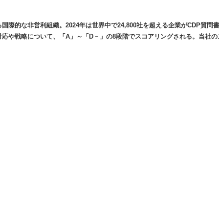
IRカレンダー
ディスクロージャーポリシー
国際的な非営利組織。2024年は世界中で24,800社を超える企業がCDP質問
株式事務手続きご案内
対応や戦略について、「A」～「D－」の8段階でスコアリングされる。当社の
よくあるご質問
せ
採用情報
営業カタログダウンロード