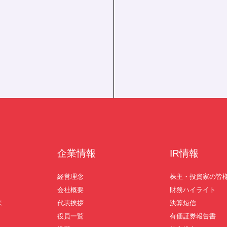
。
企業情報
IR情報
経営理念
株主・投資家の皆
会社概要
財務ハイライト
来
代表挨拶
決算短信
役員一覧
有価証券報告書