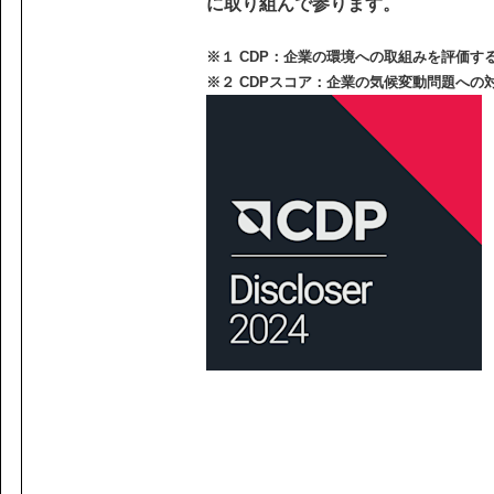
課題から探す
に取り組んで参ります。
IR情報
施設/用途から探す
※１ CDP：企業の環境への取組みを評価する
認証/登録技術一覧
※２ CDPスコア：企業の気候変動問題への
展示会一覧
ニュース
お問い合わ
協力会社の皆様へ
個人情報等保護ポリシー
このサイトの使い方
サイトマップ