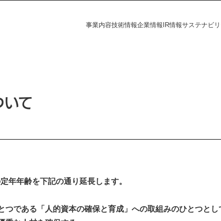
事業内容
技術情報
企業情報
IR情報
サステナビリ
フラの未来
探す
資家の皆様へ
電力の未来
課題から探す
会社概要
財務ハイライト
社会
IR情報
ついて
覧
事業所一覧
統合報告書
株主・投資家の皆様へ
財務ハイライト
ダー
ディスクロージャーポリシー
決算短信
有価証券報告書
株主総会
ation
員の定年年齢を下記の通り延長します。
統合報告書
電子公告
s
とつである「人的資本の確保と育成」への取組みのひとつとし
IRニュース