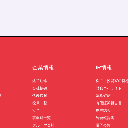
企業情報
IR情報
経営理念
株主・投資家の皆
会社概要
財務ハイライト
来
代表挨拶
決算短信
役員一覧
有価証券報告書
沿革
株主総会
事業所一覧
統合報告書
グループ会社
電子公告