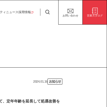
日特建設株式会社
ティ
ニュース
採用情報
お問い合わせ
営業カタログ
安全・安心な生活の未来
施設/用途から探す
代表挨拶
決算短信
ガバナンス
サステナビリティ
グループ会社
電子公告
環境
社会
株式事務手続き案内
ガバナンス
2024.01.16
お知らせ
て、定年年齢を延長して処遇改善を