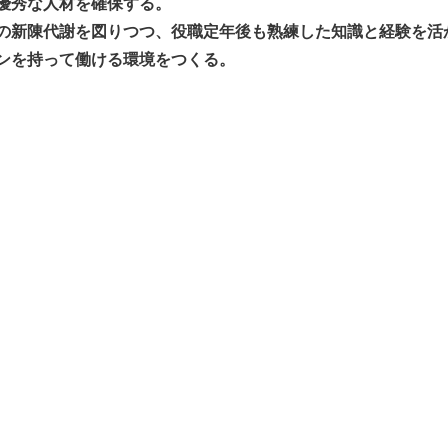
IRカレンダー
優秀な人材を確保する。
ディスクロージャーポリシー
の新陳代謝を図りつつ、役職定年後も熟練した知識と経験を活
株式事務手続きご案内
ンを持って働ける環境をつくる。
よくあるご質問
せ
採用情報
営業カタログダウンロード