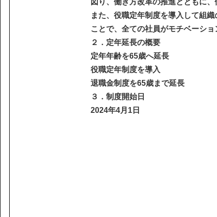
課題から探す
図り、働き方改革の推進とともに、
IR情報
施設/用途から探す
また、役職定年制度を導入して組織
認証/登録技術一覧
ことで、全ての社員がモチベーショ
展示会一覧
２．定年延長の概要
定年年齢を65歳へ延長
ニュース
お問い合わ
役職定年制度を導入
退職金制度を65歳まで延長
３．制度開始日
2024年4月1日
協力会社の皆様へ
個人情報等保護ポリシー
このサイトの使い方
サイトマップ