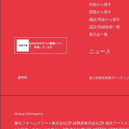
技術から探す
課題から探す
施設/用途から探す
認証/登録技術一覧
展示会一覧
社内文化や日々の業務につい
て、発信しています。
ニュース
JP
EN
個人情報等保護ポリシー
こ
Group Company
麻生フオームクリート株式会社
緑興産株式会社
福井アースエ