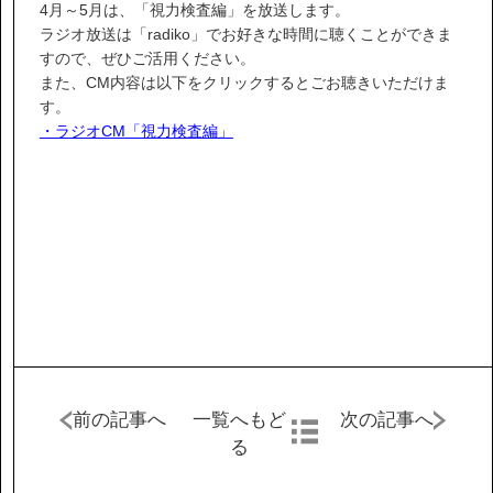
IR情報
4月～5月は、「視力検査編」を放送します。
ラジオ放送は「radiko」でお好きな時間に聴くことができま
すので、ぜひご活用ください。
サステナビリティ
また、CM内容は以下をクリックするとごお聴きいただけま
す。
・ラジオCM「視力検査編」
ニュース
お問い合わせ
採用情報
前の記事へ
一覧へもど
次の記事へ
営業カタログダウンロード
る