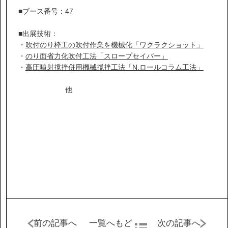
IR情報
■ブース番号：47
サステナビリティ
■出展技術：
・
吹付のり枠工の吹付作業を機械化「ワクラクショット」
・
のり面省力化吹付工法「スロープセイバー」
・
高圧噴射撹拌併用機械撹拌工法「N.ロールコラム工法」
ニュース
他
お問い合わせ
採用情報
営業カタログダウンロード
前の記事へ
一覧へもど
次の記事へ