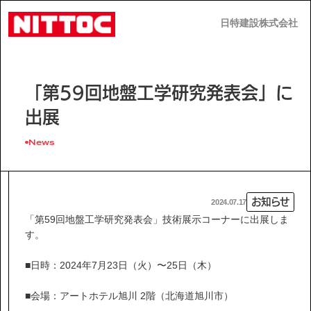
日特建設株式会社
日特建設株式会社
JP
EN
「第59回地盤工学研究発表会」に
出展
News
事業内容
お知らせ
2024.07.17
技術情報
「第59回地盤工学研究発表会」技術展示コーナーに出展しま
す。
企業情報
■日時：2024年7月23日（火）〜25日（木）
■会場：アートホテル旭川 2階（北海道旭川市）