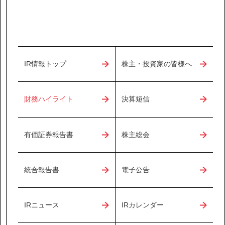
IR情報
サステナビリティ
IR情報トップ
株主・投資家の皆様へ
ニュース
財務ハイライト
決算短信
お問い合わせ
採用情報
有価証券報告書
株主総会
統合報告書
電子公告
営業カタログダウンロード
IRニュース
IRカレンダー