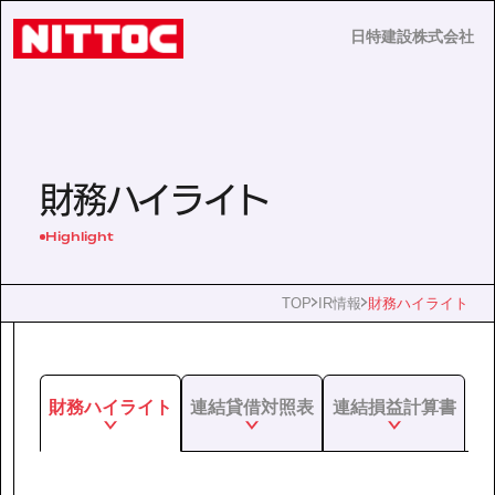
日特建設株式会社
日特建設株式会社
JP
EN
財務ハイライト
Highlight
事業内容
TOP
IR情報
財務ハイライト
技術情報
財務ハイライト
連結貸借対照表
連結損益計算書
企業情報