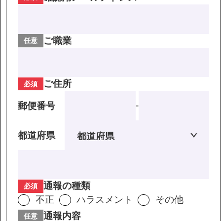
ご職業
任意
ご住所
必須
-
郵便番号
都道府県
通報の種類
必須
不正
ハラスメント
その他
通報内容
任意