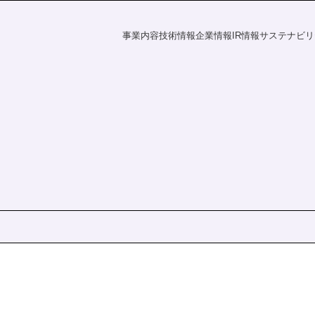
事業内容
技術情報
企業情報
IR情報
サステナビリ
フラの未来
探す
資家の皆様へ
電力の未来
課題から探す
会社概要
財務ハイライト
社会
IR情報
覧
事業所一覧
統合報告書
株主・投資家の皆様へ
財務ハイライト
ダー
ディスクロージャーポリシー
決算短信
有価証券報告書
株主総会
ation
統合報告書
電子公告
s
IRニュース