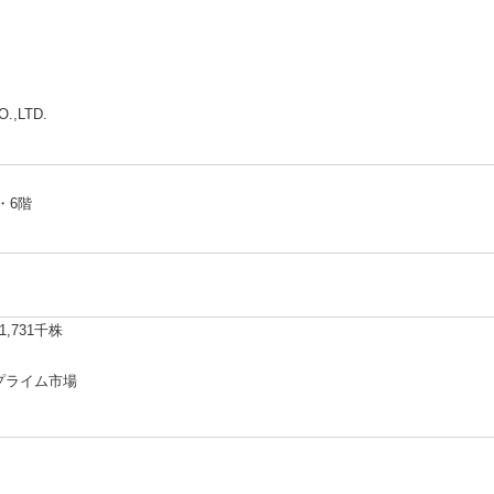
IRカレンダー
ディスクロージャーポリシー
株式事務手続きご案内
よくあるご質問
.,LTD.
せ
採用情報
・6階
営業カタログダウンロード
,731千株
プライム市場