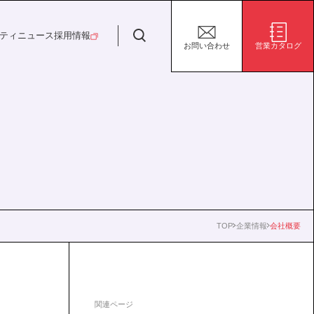
日特建設株式会社
ティ
ニュース
採用情報
お問い合わせ
営業カタログ
安全・安心な生活の未来
施設/用途から探す
代表挨拶
決算短信
ガバナンス
サステナビリティ
グループ会社
電子公告
環境
社会
株式事務手続き案内
ガバナンス
TOP
企業情報
会社概要
関連ページ