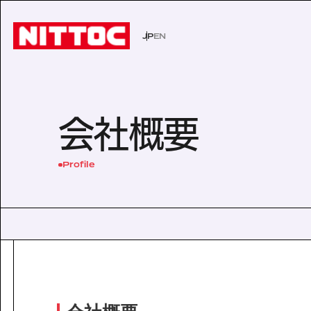
JP
EN
JP
EN
事業内容トップ
技術情報トップ
企業情報トップ
IR情報トップ
サステナビリティトップ
社会イン
技術から
経営理念
株主・投
環境
会社概要
事業内容
企業情報
文化遺産の未来
認証/登録技術一覧
役員一覧
有価証券報告書
展示会一
沿革
株主総会
Sustainability
Profile
社会インフラの未来
経営理念
電力の未来
会社概要
ISO活動
IRニュース
IRカレン
サステナビリティ
Business
Technology
安全・安心な生活の未来
代表挨拶
文化遺産の未来
役員一覧
よくあるご質問
事業内容
技術情報
沿革
Company Inform
事業所一覧
技術情報
グループ会社
企業情報
Investor Relation
技術から探す
ISO活動