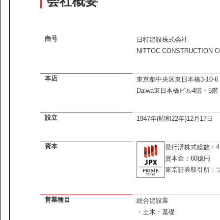
会社概要
課題から探す
IR情報
施設/用途から探す
認証/登録技術一覧
商号
展示会一覧
日特建設株式会社
NITTOC CONSTRUCTION CO
ニュース
お問い合わ
本店
東京都中央区東日本橋3-10-6
Daiwa東日本橋ビル4階・5階
設立
1947年(昭和22年)12月17日
資本
発行済株式総数：41
資本金：60億円
協力会社の皆様へ
東京証券取引所：
個人情報等保護ポリシー
このサイトの使い方
サイトマップ
営業種目
総合建設業
・土木・基礎