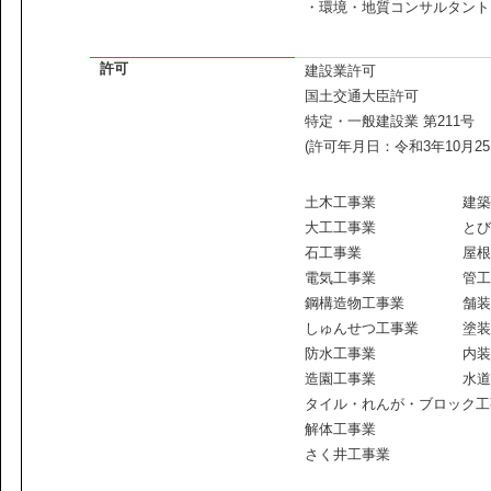
・環境・地質コンサルタント
許可
建設業許可
国土交通大臣許可
特定・一般建設業 第211号
(許可年月日：令和3年10月25
土木工事業
建築
大工工事業
とび
石工事業
屋根
電気工事業
管工
鋼構造物工事業
舗装
しゅんせつ工事業
塗装
防水工事業
内装
造園工事業
水道
タイル・れんが・ブロック工
解体工事業
さく井工事業